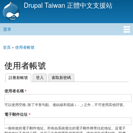
Drupal Taiwan 正體中文支援站
移
至
主
內
選單
容
主選單
首頁
»
使用者帳號
您在這裡
使用者帳號
(作用中頁籤)
註冊新帳號
登入
索取新密碼
主要索引標籤
使用者名稱
*
可以使用空格; 除了半形句點、連結線和底線 (. - _) 之外，不可使用其他符號。
電子郵件位址
*
一個有效的電子郵件地址。所有由系統發出的電子郵件將寄往此地址。這電子