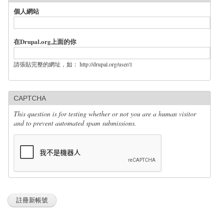
個人網站
在Drupal.org上面的你
請張貼完整的網址，如： http://drupal.org/user/1
CAPTCHA
This question is for testing whether or not you are a human visitor
and to prevent automated spam submissions.