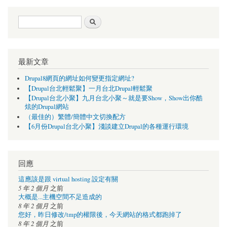
搜尋表單
搜尋
最新文章
Drupal8網頁的網址如何變更指定網址?
【Drupal台北輕鬆聚】一月台北Drupal輕鬆聚
【Drupal台北小聚】九月台北小聚～就是要Show，Show出你酷
炫的Drupal網站
（最佳的）繁體/簡體中文切換配方
【6月份Drupal台北小聚】淺談建立Drupal的各種運行環境
回應
這應該是跟 virtual hosting 設定有關
5 年 2 個月
之前
大概是...主機空間不足造成的
8 年 2 個月
之前
您好，昨日修改/tmp的權限後，今天網站的格式都跑掉了
8 年 2 個月
之前