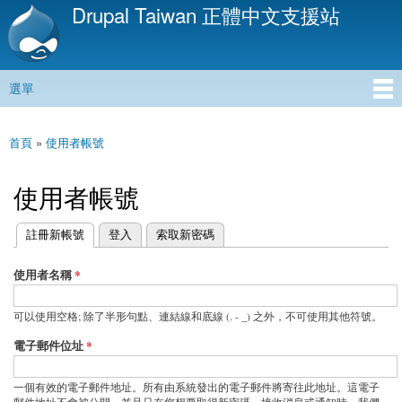
Drupal Taiwan 正體中文支援站
移
至
主
內
選單
容
主選單
首頁
»
使用者帳號
您在這裡
使用者帳號
(作用中頁籤)
註冊新帳號
登入
索取新密碼
主要索引標籤
使用者名稱
*
可以使用空格; 除了半形句點、連結線和底線 (. - _) 之外，不可使用其他符號。
電子郵件位址
*
一個有效的電子郵件地址。所有由系統發出的電子郵件將寄往此地址。這電子