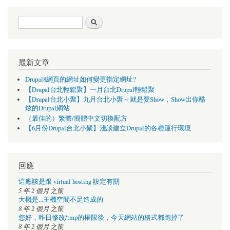
搜尋表單
搜尋
最新文章
Drupal8網頁的網址如何變更指定網址?
【Drupal台北輕鬆聚】一月台北Drupal輕鬆聚
【Drupal台北小聚】九月台北小聚～就是要Show，Show出你酷
炫的Drupal網站
（最佳的）繁體/簡體中文切換配方
【6月份Drupal台北小聚】淺談建立Drupal的各種運行環境
回應
這應該是跟 virtual hosting 設定有關
5 年 2 個月
之前
大概是...主機空間不足造成的
8 年 2 個月
之前
您好，昨日修改/tmp的權限後，今天網站的格式都跑掉了
8 年 2 個月
之前