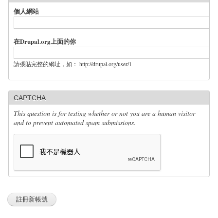
個人網站
在Drupal.org上面的你
請張貼完整的網址，如： http://drupal.org/user/1
CAPTCHA
This question is for testing whether or not you are a human visitor
and to prevent automated spam submissions.