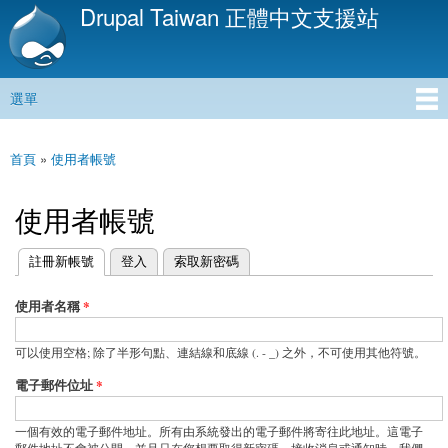
Drupal Taiwan 正體中文支援站
移
至
主
內
選單
容
主選單
首頁
»
使用者帳號
您在這裡
使用者帳號
(作用中頁籤)
註冊新帳號
登入
索取新密碼
主要索引標籤
使用者名稱
*
可以使用空格; 除了半形句點、連結線和底線 (. - _) 之外，不可使用其他符號。
電子郵件位址
*
一個有效的電子郵件地址。所有由系統發出的電子郵件將寄往此地址。這電子