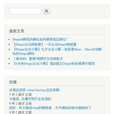
搜尋表單
搜尋
最新文章
Drupal8網頁的網址如何變更指定網址?
【Drupal台北輕鬆聚】一月台北Drupal輕鬆聚
【Drupal台北小聚】九月台北小聚～就是要Show，Show出你酷
炫的Drupal網站
（最佳的）繁體/簡體中文切換配方
【6月份Drupal台北小聚】淺談建立Drupal的各種運行環境
回應
這應該是跟 virtual hosting 設定有關
5 年 2 個月
之前
大概是...主機空間不足造成的
8 年 2 個月
之前
您好，昨日修改/tmp的權限後，今天網站的格式都跑掉了
8 年 2 個月
之前