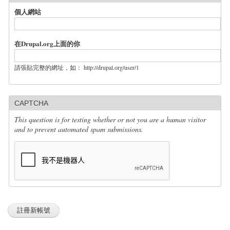
個人網站
在Drupal.org上面的你
請張貼完整的網址，如： http://drupal.org/user/1
CAPTCHA
This question is for testing whether or not you are a human visitor
and to prevent automated spam submissions.