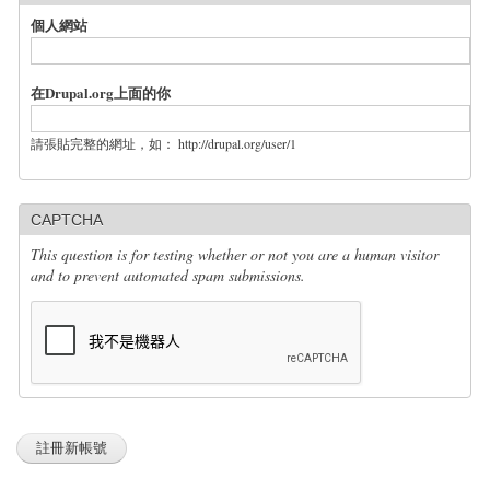
個人網站
在Drupal.org上面的你
請張貼完整的網址，如： http://drupal.org/user/1
CAPTCHA
This question is for testing whether or not you are a human visitor
and to prevent automated spam submissions.