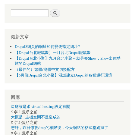
搜尋表單
搜尋
最新文章
Drupal8網頁的網址如何變更指定網址?
【Drupal台北輕鬆聚】一月台北Drupal輕鬆聚
【Drupal台北小聚】九月台北小聚～就是要Show，Show出你酷
炫的Drupal網站
（最佳的）繁體/簡體中文切換配方
【6月份Drupal台北小聚】淺談建立Drupal的各種運行環境
回應
這應該是跟 virtual hosting 設定有關
5 年 2 個月
之前
大概是...主機空間不足造成的
8 年 2 個月
之前
您好，昨日修改/tmp的權限後，今天網站的格式都跑掉了
8 年 2 個月
之前