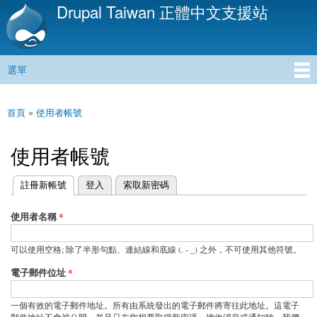
Drupal Taiwan 正體中文支援站
移
至
主
內
選單
容
主選單
首頁
»
使用者帳號
您在這裡
使用者帳號
(作用中頁籤)
註冊新帳號
登入
索取新密碼
主要索引標籤
使用者名稱
*
可以使用空格; 除了半形句點、連結線和底線 (. - _) 之外，不可使用其他符號。
電子郵件位址
*
一個有效的電子郵件地址。所有由系統發出的電子郵件將寄往此地址。這電子