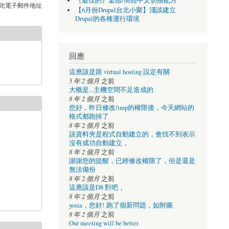
（最佳的）繁體/簡體中文切換配方
此電子郵件地址
【6月份Drupal台北小聚】淺談建立
Drupal的各種運行環境
回應
這應該是跟 virtual hosting 設定有關
5 年 2 個月
之前
大概是...主機空間不足造成的
8 年 2 個月
之前
您好，昨日修改/tmp的權限後，今天網站的
格式都跑掉了
8 年 2 個月
之前
該資料夾是程式自動建立的，會找不到表示
沒有成功自動建立，
8 年 2 個月
之前
謝謝您的提醒，已經修改權限了，但是還是
無法備份
8 年 2 個月
之前
這應該是D8 對吧，
8 年 2 個月
之前
yosia，您好! 跑了個新問題，如附圖
8 年 2 個月
之前
Our meeting will be better