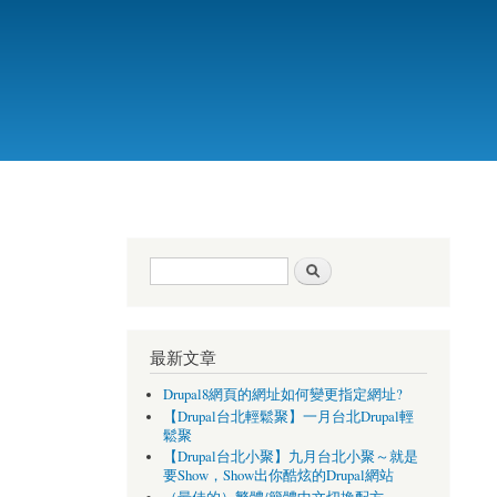
搜尋表單
搜尋
最新文章
Drupal8網頁的網址如何變更指定網址?
【Drupal台北輕鬆聚】一月台北Drupal輕
鬆聚
【Drupal台北小聚】九月台北小聚～就是
要Show，Show出你酷炫的Drupal網站