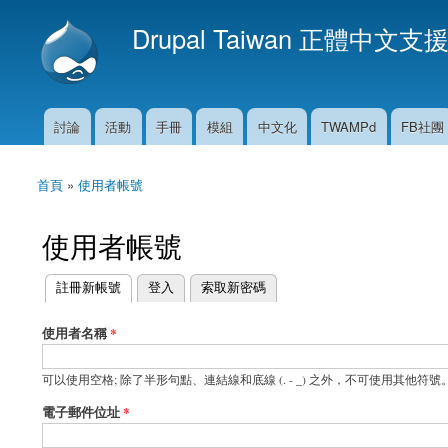
Drupal Taiwan 正體中文支
討論
活動
手冊
模組
中文化
TWAMPd
FB社團
主選單
首頁
»
使用者帳號
您在這裡
使用者帳號
(作用中頁籤)
註冊新帳號
登入
索取新密碼
主要索引標籤
使用者名稱
*
可以使用空格; 除了半形句點、連結線和底線 (. - _) 之外，不可使用其他符號
電子郵件位址
*