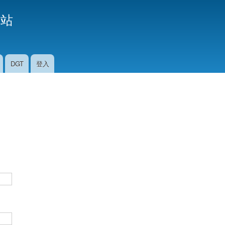
移
援站
至
主
內
容
DGT
登入
。