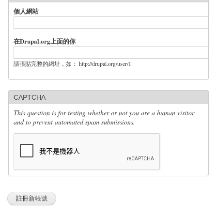
個人網站
在Drupal.org上面的你
請張貼完整的網址，如： http://drupal.org/user/1
CAPTCHA
This question is for testing whether or not you are a human visitor
and to prevent automated spam submissions.