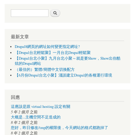
搜尋表單
搜尋
最新文章
Drupal8網頁的網址如何變更指定網址?
【Drupal台北輕鬆聚】一月台北Drupal輕鬆聚
【Drupal台北小聚】九月台北小聚～就是要Show，Show出你酷
炫的Drupal網站
（最佳的）繁體/簡體中文切換配方
【6月份Drupal台北小聚】淺談建立Drupal的各種運行環境
回應
這應該是跟 virtual hosting 設定有關
5 年 2 個月
之前
大概是...主機空間不足造成的
8 年 2 個月
之前
您好，昨日修改/tmp的權限後，今天網站的格式都跑掉了
8 年 2 個月
之前