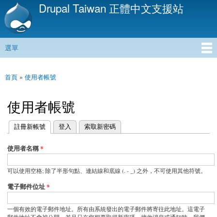
Drupal Taiwan 正體中文支援站
移
至
主
內
選單
容
主選單
首頁
»
使用者帳號
您在這裡
使用者帳號
(作用中頁籤)
註冊新帳號
登入
索取新密碼
主要索引標籤
使用者名稱
*
可以使用空格; 除了半形句點、連結線和底線 (. - _) 之外，不可使用其他符號。
電子郵件位址
*
一個有效的電子郵件地址。所有由系統發出的電子郵件將寄往此地址。這電子