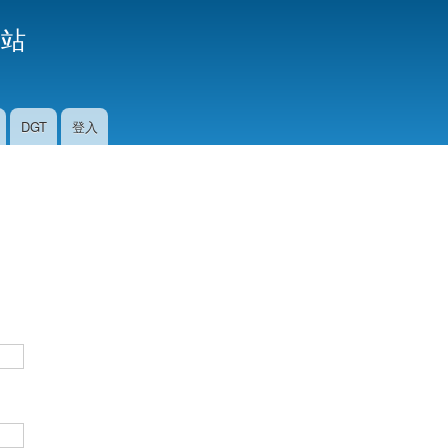
移
援站
至
主
內
容
DGT
登入
。