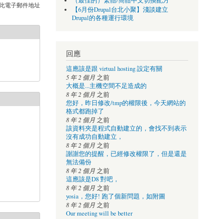
（最佳的）繁體/簡體中文切換配方
此電子郵件地址
【6月份Drupal台北小聚】淺談建立
Drupal的各種運行環境
回應
這應該是跟 virtual hosting 設定有關
5 年 2 個月
之前
大概是...主機空間不足造成的
8 年 2 個月
之前
您好，昨日修改/tmp的權限後，今天網站的
格式都跑掉了
8 年 2 個月
之前
該資料夾是程式自動建立的，會找不到表示
沒有成功自動建立，
8 年 2 個月
之前
謝謝您的提醒，已經修改權限了，但是還是
無法備份
8 年 2 個月
之前
這應該是D8 對吧，
8 年 2 個月
之前
yosia，您好! 跑了個新問題，如附圖
8 年 2 個月
之前
Our meeting will be better