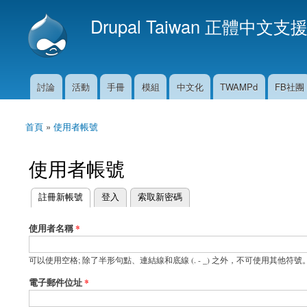
Drupal Taiwan 正體中文支
討論
活動
手冊
模組
中文化
TWAMPd
FB社團
主選單
首頁
»
使用者帳號
您在這裡
使用者帳號
(作用中頁籤)
註冊新帳號
登入
索取新密碼
主要索引標籤
使用者名稱
*
可以使用空格; 除了半形句點、連結線和底線 (. - _) 之外，不可使用其他符號
電子郵件位址
*