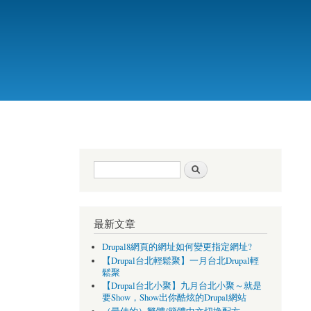
搜尋表單
搜尋
最新文章
Drupal8網頁的網址如何變更指定網址?
【Drupal台北輕鬆聚】一月台北Drupal輕
鬆聚
【Drupal台北小聚】九月台北小聚～就是
要Show，Show出你酷炫的Drupal網站