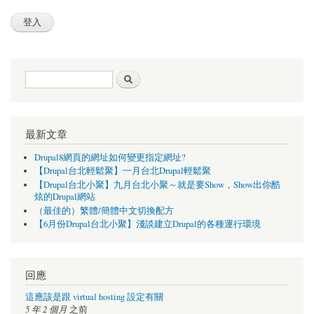
搜尋表單
搜尋
最新文章
Drupal8網頁的網址如何變更指定網址?
【Drupal台北輕鬆聚】一月台北Drupal輕鬆聚
【Drupal台北小聚】九月台北小聚～就是要Show，Show出你酷
炫的Drupal網站
（最佳的）繁體/簡體中文切換配方
【6月份Drupal台北小聚】淺談建立Drupal的各種運行環境
回應
這應該是跟 virtual hosting 設定有關
5 年 2 個月
之前