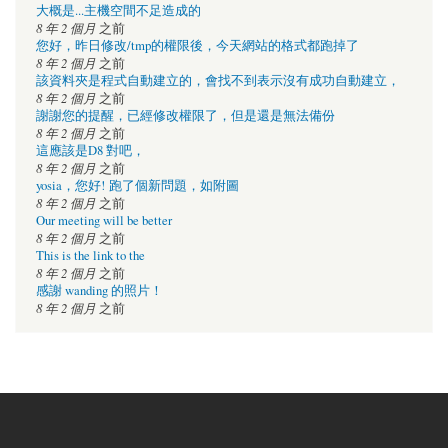
大概是...主機空間不足造成的
8 年 2 個月
之前
您好，昨日修改/tmp的權限後，今天網站的格式都跑掉了
8 年 2 個月
之前
該資料夾是程式自動建立的，會找不到表示沒有成功自動建立，
8 年 2 個月
之前
謝謝您的提醒，已經修改權限了，但是還是無法備份
8 年 2 個月
之前
這應該是D8 對吧，
8 年 2 個月
之前
yosia，您好! 跑了個新問題，如附圖
8 年 2 個月
之前
Our meeting will be better
8 年 2 個月
之前
This is the link to the
8 年 2 個月
之前
感謝 wanding 的照片！
8 年 2 個月
之前