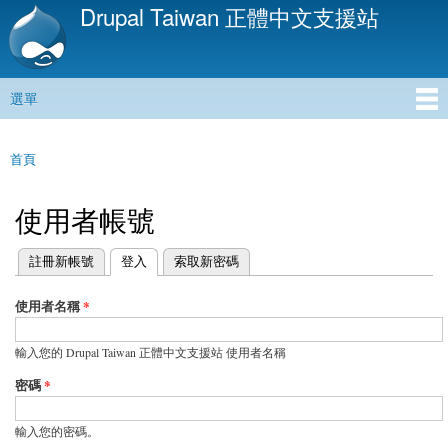
Drupal Taiwan 正體中文支援站
移
至
主
內
選單
容
主選單
首頁
您在這裡
使用者帳號
(作用中頁籤)
註冊新帳號
登入
索取新密碼
主要索引標籤
使用者名稱
*
輸入您的 Drupal Taiwan 正體中文支援站 使用者名稱
密碼
*
輸入您的密碼。