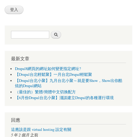
搜尋表單
搜尋
最新文章
Drupal8網頁的網址如何變更指定網址?
【Drupal台北輕鬆聚】一月台北Drupal輕鬆聚
【Drupal台北小聚】九月台北小聚～就是要Show，Show出你酷
炫的Drupal網站
（最佳的）繁體/簡體中文切換配方
【6月份Drupal台北小聚】淺談建立Drupal的各種運行環境
回應
這應該是跟 virtual hosting 設定有關
5 年 2 個月
之前