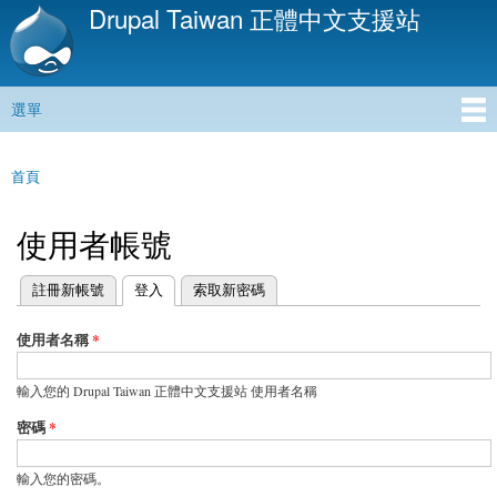
Drupal Taiwan 正體中文支援站
移
至
主
內
選單
容
主選單
首頁
您在這裡
使用者帳號
(作用中頁籤)
註冊新帳號
登入
索取新密碼
主要索引標籤
使用者名稱
*
輸入您的 Drupal Taiwan 正體中文支援站 使用者名稱
密碼
*
輸入您的密碼。