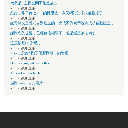
大概是...主機空間不足造成的
8 年 2 個月
之前
您好，昨日修改/tmp的權限後，今天網站的格式都跑掉了
8 年 2 個月
之前
該資料夾是程式自動建立的，會找不到表示沒有成功自動建立，
8 年 2 個月
之前
謝謝您的提醒，已經修改權限了，但是還是無法備份
8 年 2 個月
之前
這應該是D8 對吧，
8 年 2 個月
之前
yosia，您好! 跑了個新問題，如附圖
8 年 2 個月
之前
Our meeting will be better
8 年 2 個月
之前
This is the link to the
8 年 2 個月
之前
感謝 wanding 的照片！
8 年 2 個月
之前