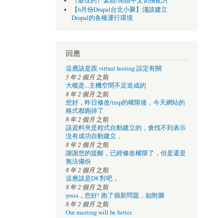
（最佳的）繁體/簡體中文切換配方
【6月份Drupal台北小聚】淺談建立
Drupal的各種運行環境
回應
這應該是跟 virtual hosting 設定有關
5 年 2 個月
之前
大概是...主機空間不足造成的
8 年 2 個月
之前
您好，昨日修改/tmp的權限後，今天網站的
格式都跑掉了
8 年 2 個月
之前
該資料夾是程式自動建立的，會找不到表示
沒有成功自動建立，
8 年 2 個月
之前
謝謝您的提醒，已經修改權限了，但是還是
無法備份
8 年 2 個月
之前
這應該是D8 對吧，
8 年 2 個月
之前
yosia，您好! 跑了個新問題，如附圖
8 年 2 個月
之前
Our meeting will be better