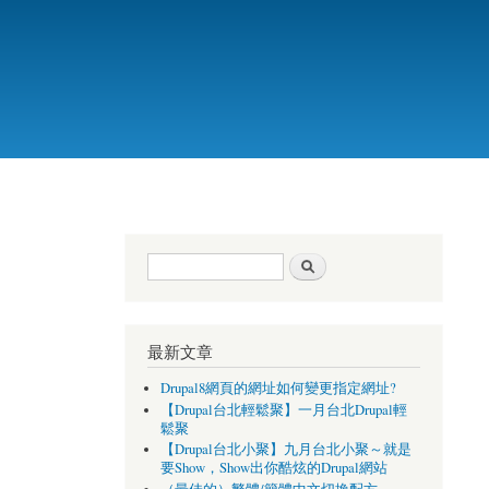
搜尋表單
搜尋
最新文章
Drupal8網頁的網址如何變更指定網址?
【Drupal台北輕鬆聚】一月台北Drupal輕
鬆聚
【Drupal台北小聚】九月台北小聚～就是
要Show，Show出你酷炫的Drupal網站