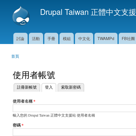
Drupal Taiwan 正體中文支
討論
活動
手冊
模組
中文化
TWAMPd
FB社團
主選單
首頁
您在這裡
使用者帳號
(作用中頁籤)
註冊新帳號
登入
索取新密碼
主要索引標籤
使用者名稱
*
輸入您的 Drupal Taiwan 正體中文支援站 使用者名稱
密碼
*