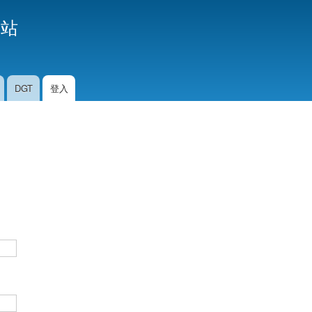
移
援站
至
主
內
容
DGT
登入