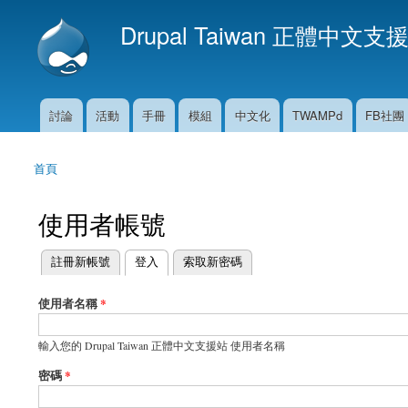
Drupal Taiwan 正體中文支
討論
活動
手冊
模組
中文化
TWAMPd
FB社團
主選單
首頁
您在這裡
使用者帳號
(作用中頁籤)
註冊新帳號
登入
索取新密碼
主要索引標籤
使用者名稱
*
輸入您的 Drupal Taiwan 正體中文支援站 使用者名稱
密碼
*