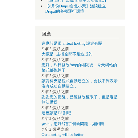
（最佳的）繁體/簡體中文切換配方
【6月份Drupal台北小聚】淺談建立
Drupal的各種運行環境
回應
這應該是跟 virtual hosting 設定有關
5 年 2 個月
之前
大概是...主機空間不足造成的
8 年 2 個月
之前
您好，昨日修改/tmp的權限後，今天網站的
格式都跑掉了
8 年 2 個月
之前
該資料夾是程式自動建立的，會找不到表示
沒有成功自動建立，
8 年 2 個月
之前
謝謝您的提醒，已經修改權限了，但是還是
無法備份
8 年 2 個月
之前
這應該是D8 對吧，
8 年 2 個月
之前
yosia，您好! 跑了個新問題，如附圖
8 年 2 個月
之前
Our meeting will be better