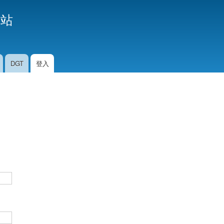
移
援站
至
主
內
容
DGT
登入