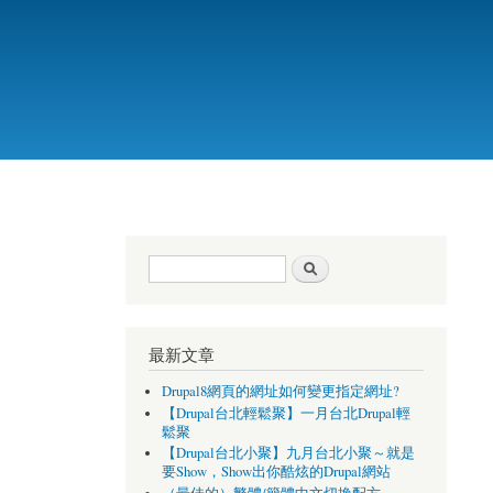
搜尋表單
搜尋
最新文章
Drupal8網頁的網址如何變更指定網址?
【Drupal台北輕鬆聚】一月台北Drupal輕
鬆聚
【Drupal台北小聚】九月台北小聚～就是
要Show，Show出你酷炫的Drupal網站