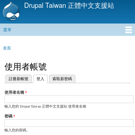
Drupal Taiwan 正體中文支援站
移
至
主
內
選單
容
主選單
首頁
您在這裡
使用者帳號
(作用中頁籤)
註冊新帳號
登入
索取新密碼
主要索引標籤
使用者名稱
*
輸入您的 Drupal Taiwan 正體中文支援站 使用者名稱
密碼
*
輸入您的密碼。