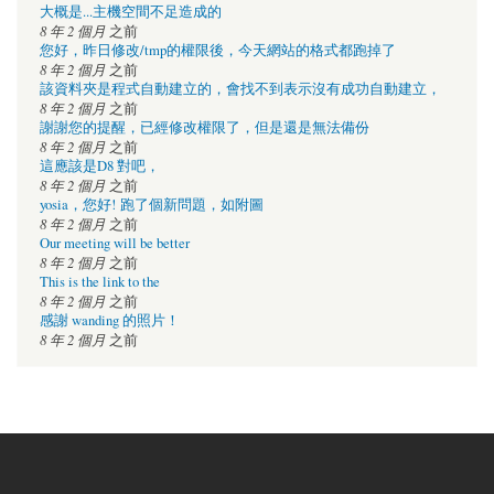
大概是...主機空間不足造成的
8 年 2 個月
之前
您好，昨日修改/tmp的權限後，今天網站的格式都跑掉了
8 年 2 個月
之前
該資料夾是程式自動建立的，會找不到表示沒有成功自動建立，
8 年 2 個月
之前
謝謝您的提醒，已經修改權限了，但是還是無法備份
8 年 2 個月
之前
這應該是D8 對吧，
8 年 2 個月
之前
yosia，您好! 跑了個新問題，如附圖
8 年 2 個月
之前
Our meeting will be better
8 年 2 個月
之前
This is the link to the
8 年 2 個月
之前
感謝 wanding 的照片！
8 年 2 個月
之前