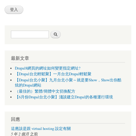
搜尋表單
搜尋
最新文章
Drupal8網頁的網址如何變更指定網址?
【Drupal台北輕鬆聚】一月台北Drupal輕鬆聚
【Drupal台北小聚】九月台北小聚～就是要Show，Show出你酷
炫的Drupal網站
（最佳的）繁體/簡體中文切換配方
【6月份Drupal台北小聚】淺談建立Drupal的各種運行環境
回應
這應該是跟 virtual hosting 設定有關
5 年 2 個月
之前