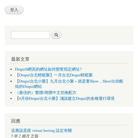
搜尋表單
搜尋
最新文章
Drupal8網頁的網址如何變更指定網址?
【Drupal台北輕鬆聚】一月台北Drupal輕鬆聚
【Drupal台北小聚】九月台北小聚～就是要Show，Show出你酷
炫的Drupal網站
（最佳的）繁體/簡體中文切換配方
【6月份Drupal台北小聚】淺談建立Drupal的各種運行環境
回應
這應該是跟 virtual hosting 設定有關
5 年 2 個月
之前