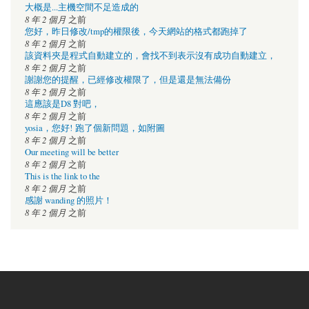
大概是...主機空間不足造成的
8 年 2 個月
之前
您好，昨日修改/tmp的權限後，今天網站的格式都跑掉了
8 年 2 個月
之前
該資料夾是程式自動建立的，會找不到表示沒有成功自動建立，
8 年 2 個月
之前
謝謝您的提醒，已經修改權限了，但是還是無法備份
8 年 2 個月
之前
這應該是D8 對吧，
8 年 2 個月
之前
yosia，您好! 跑了個新問題，如附圖
8 年 2 個月
之前
Our meeting will be better
8 年 2 個月
之前
This is the link to the
8 年 2 個月
之前
感謝 wanding 的照片！
8 年 2 個月
之前