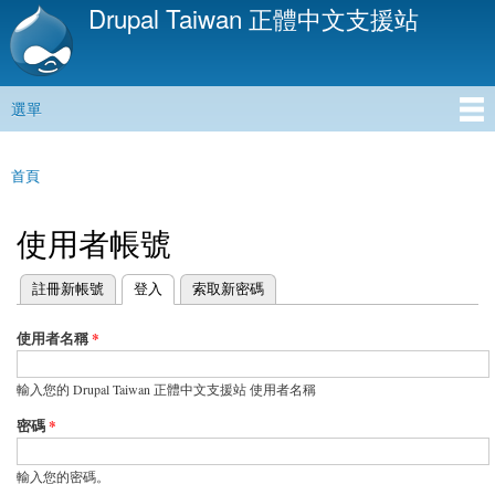
Drupal Taiwan 正體中文支援站
移
至
主
內
選單
容
主選單
首頁
您在這裡
使用者帳號
(作用中頁籤)
註冊新帳號
登入
索取新密碼
主要索引標籤
使用者名稱
*
輸入您的 Drupal Taiwan 正體中文支援站 使用者名稱
密碼
*
輸入您的密碼。