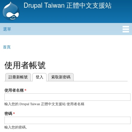
Drupal Taiwan 正體中文支援站
移
至
主
內
選單
容
主選單
首頁
您在這裡
使用者帳號
(作用中頁籤)
註冊新帳號
登入
索取新密碼
主要索引標籤
使用者名稱
*
輸入您的 Drupal Taiwan 正體中文支援站 使用者名稱
密碼
*
輸入您的密碼。