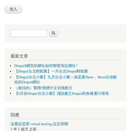
搜尋表單
搜尋
最新文章
Drupal8網頁的網址如何變更指定網址?
【Drupal台北輕鬆聚】一月台北Drupal輕鬆聚
【Drupal台北小聚】九月台北小聚～就是要Show，Show出你酷
炫的Drupal網站
（最佳的）繁體/簡體中文切換配方
【6月份Drupal台北小聚】淺談建立Drupal的各種運行環境
回應
這應該是跟 virtual hosting 設定有關
5 年 2 個月
之前