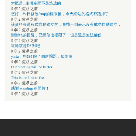
大概是...主機空間不足造成的
8 年 2 個月
之前
您好，昨日修改/tmp的權限後，今天網站的格式都跑掉了
8 年 2 個月
之前
該資料夾是程式自動建立的，會找不到表示沒有成功自動建立，
8 年 2 個月
之前
謝謝您的提醒，已經修改權限了，但是還是無法備份
8 年 2 個月
之前
這應該是D8 對吧，
8 年 2 個月
之前
yosia，您好! 跑了個新問題，如附圖
8 年 2 個月
之前
Our meeting will be better
8 年 2 個月
之前
This is the link to the
8 年 2 個月
之前
感謝 wanding 的照片！
8 年 2 個月
之前