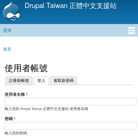
Drupal Taiwan 正體中文支援站
移
至
主
內
選單
容
主選單
首頁
您在這裡
使用者帳號
(作用中頁籤)
註冊新帳號
登入
索取新密碼
主要索引標籤
使用者名稱
*
輸入您的 Drupal Taiwan 正體中文支援站 使用者名稱
密碼
*
輸入您的密碼。