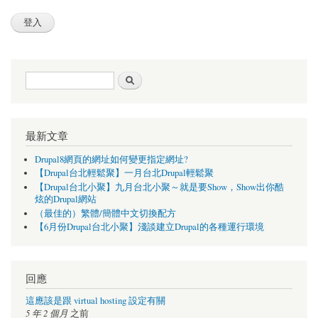
搜尋表單
搜尋
最新文章
Drupal8網頁的網址如何變更指定網址?
【Drupal台北輕鬆聚】一月台北Drupal輕鬆聚
【Drupal台北小聚】九月台北小聚～就是要Show，Show出你酷
炫的Drupal網站
（最佳的）繁體/簡體中文切換配方
【6月份Drupal台北小聚】淺談建立Drupal的各種運行環境
回應
這應該是跟 virtual hosting 設定有關
5 年 2 個月
之前