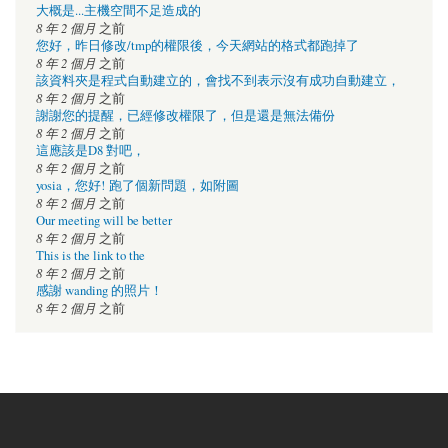
大概是...主機空間不足造成的
8 年 2 個月
之前
您好，昨日修改/tmp的權限後，今天網站的格式都跑掉了
8 年 2 個月
之前
該資料夾是程式自動建立的，會找不到表示沒有成功自動建立，
8 年 2 個月
之前
謝謝您的提醒，已經修改權限了，但是還是無法備份
8 年 2 個月
之前
這應該是D8 對吧，
8 年 2 個月
之前
yosia，您好! 跑了個新問題，如附圖
8 年 2 個月
之前
Our meeting will be better
8 年 2 個月
之前
This is the link to the
8 年 2 個月
之前
感謝 wanding 的照片！
8 年 2 個月
之前