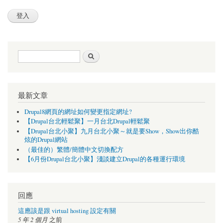
搜尋表單
搜尋
最新文章
Drupal8網頁的網址如何變更指定網址?
【Drupal台北輕鬆聚】一月台北Drupal輕鬆聚
【Drupal台北小聚】九月台北小聚～就是要Show，Show出你酷
炫的Drupal網站
（最佳的）繁體/簡體中文切換配方
【6月份Drupal台北小聚】淺談建立Drupal的各種運行環境
回應
這應該是跟 virtual hosting 設定有關
5 年 2 個月
之前