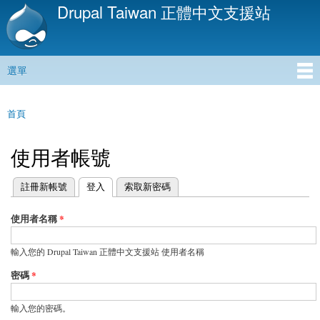
Drupal Taiwan 正體中文支援站
移
至
主
內
選單
容
主選單
首頁
您在這裡
使用者帳號
(作用中頁籤)
註冊新帳號
登入
索取新密碼
主要索引標籤
使用者名稱
*
輸入您的 Drupal Taiwan 正體中文支援站 使用者名稱
密碼
*
輸入您的密碼。