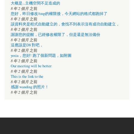
大概是...主機空間不足造成的
8 年 2 個月
之前
您好，昨日修改/tmp的權限後，今天網站的格式都跑掉了
8 年 2 個月
之前
該資料夾是程式自動建立的，會找不到表示沒有成功自動建立，
8 年 2 個月
之前
謝謝您的提醒，已經修改權限了，但是還是無法備份
8 年 2 個月
之前
這應該是D8 對吧，
8 年 2 個月
之前
yosia，您好! 跑了個新問題，如附圖
8 年 2 個月
之前
Our meeting will be better
8 年 2 個月
之前
This is the link to the
8 年 2 個月
之前
感謝 wanding 的照片！
8 年 2 個月
之前