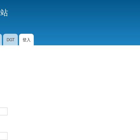
移
援站
至
主
內
容
DGT
登入