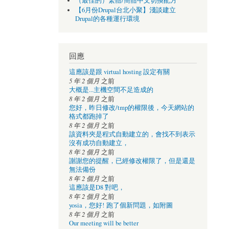
（最佳的）繁體/簡體中文切換配方
【6月份Drupal台北小聚】淺談建立
Drupal的各種運行環境
回應
這應該是跟 virtual hosting 設定有關
5 年 2 個月
之前
大概是...主機空間不足造成的
8 年 2 個月
之前
您好，昨日修改/tmp的權限後，今天網站的
格式都跑掉了
8 年 2 個月
之前
該資料夾是程式自動建立的，會找不到表示
沒有成功自動建立，
8 年 2 個月
之前
謝謝您的提醒，已經修改權限了，但是還是
無法備份
8 年 2 個月
之前
這應該是D8 對吧，
8 年 2 個月
之前
yosia，您好! 跑了個新問題，如附圖
8 年 2 個月
之前
Our meeting will be better