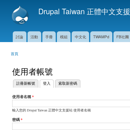
Drupal Taiwan 正體中文支
討論
活動
手冊
模組
中文化
TWAMPd
FB社團
主選單
首頁
您在這裡
使用者帳號
(作用中頁籤)
註冊新帳號
登入
索取新密碼
主要索引標籤
使用者名稱
*
輸入您的 Drupal Taiwan 正體中文支援站 使用者名稱
密碼
*