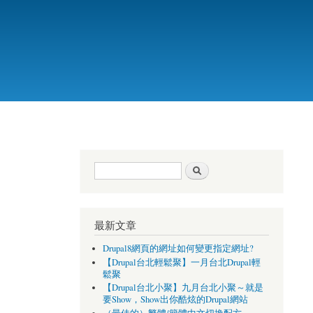
搜尋表單
搜尋
最新文章
Drupal8網頁的網址如何變更指定網址?
【Drupal台北輕鬆聚】一月台北Drupal輕
鬆聚
【Drupal台北小聚】九月台北小聚～就是
要Show，Show出你酷炫的Drupal網站