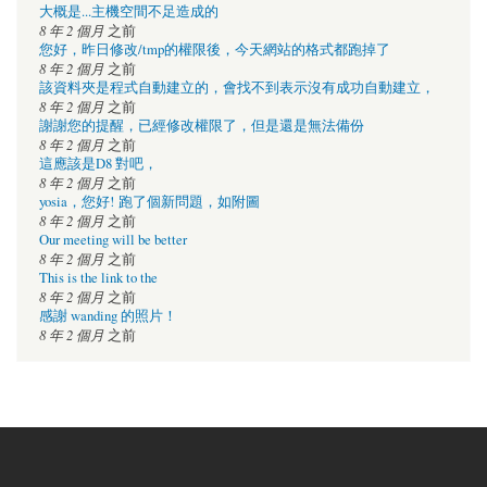
大概是...主機空間不足造成的
8 年 2 個月
之前
您好，昨日修改/tmp的權限後，今天網站的格式都跑掉了
8 年 2 個月
之前
該資料夾是程式自動建立的，會找不到表示沒有成功自動建立，
8 年 2 個月
之前
謝謝您的提醒，已經修改權限了，但是還是無法備份
8 年 2 個月
之前
這應該是D8 對吧，
8 年 2 個月
之前
yosia，您好! 跑了個新問題，如附圖
8 年 2 個月
之前
Our meeting will be better
8 年 2 個月
之前
This is the link to the
8 年 2 個月
之前
感謝 wanding 的照片！
8 年 2 個月
之前