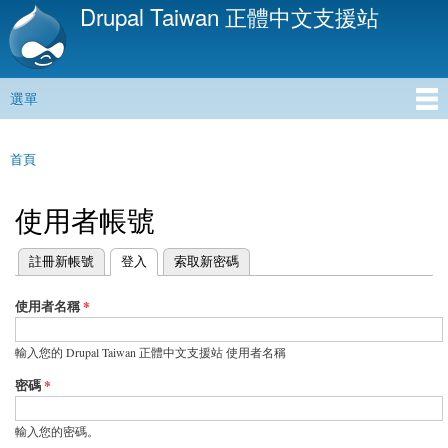
Drupal Taiwan 正體中文支援站
移
至
主
內
選單
容
主選單
首頁
您在這裡
使用者帳號
(作用中頁籤)
註冊新帳號
登入
索取新密碼
主要索引標籤
使用者名稱
*
輸入您的 Drupal Taiwan 正體中文支援站 使用者名稱
密碼
*
輸入您的密碼。