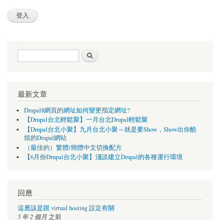
搜尋表單
搜尋
最新文章
Drupal8網頁的網址如何變更指定網址?
【Drupal台北輕鬆聚】一月台北Drupal輕鬆聚
【Drupal台北小聚】九月台北小聚～就是要Show，Show出你酷
炫的Drupal網站
（最佳的）繁體/簡體中文切換配方
【6月份Drupal台北小聚】淺談建立Drupal的各種運行環境
回應
這應該是跟 virtual hosting 設定有關
5 年 2 個月
之前