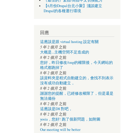
（最佳的）繁體/簡體中文切換配方
【6月份Drupal台北小聚】淺談建立
Drupal的各種運行環境
回應
這應該是跟 virtual hosting 設定有關
5 年 2 個月
之前
大概是...主機空間不足造成的
8 年 2 個月
之前
您好，昨日修改/tmp的權限後，今天網站的
格式都跑掉了
8 年 2 個月
之前
該資料夾是程式自動建立的，會找不到表示
沒有成功自動建立，
8 年 2 個月
之前
謝謝您的提醒，已經修改權限了，但是還是
無法備份
8 年 2 個月
之前
這應該是D8 對吧，
8 年 2 個月
之前
yosia，您好! 跑了個新問題，如附圖
8 年 2 個月
之前
Our meeting will be better