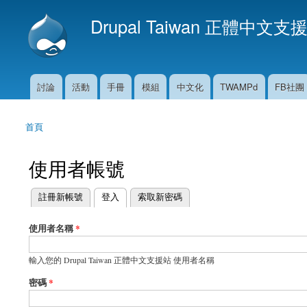
Drupal Taiwan 正體中文支
討論
活動
手冊
模組
中文化
TWAMPd
FB社團
主選單
首頁
您在這裡
使用者帳號
(作用中頁籤)
註冊新帳號
登入
索取新密碼
主要索引標籤
使用者名稱
*
輸入您的 Drupal Taiwan 正體中文支援站 使用者名稱
密碼
*