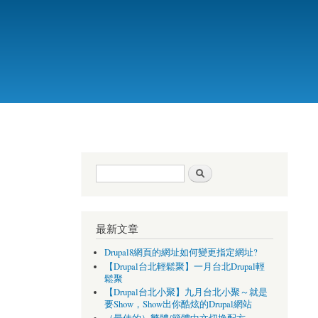
搜尋表單
搜尋
最新文章
Drupal8網頁的網址如何變更指定網址?
【Drupal台北輕鬆聚】一月台北Drupal輕
鬆聚
【Drupal台北小聚】九月台北小聚～就是
要Show，Show出你酷炫的Drupal網站