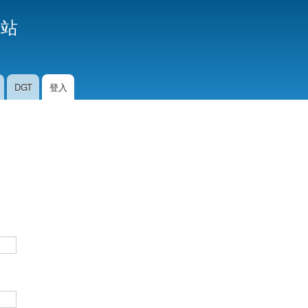
移
援站
至
主
內
容
DGT
登入