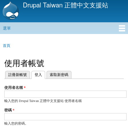
Drupal Taiwan 正體中文支援站
移
至
主
內
選單
容
主選單
首頁
您在這裡
使用者帳號
(作用中頁籤)
註冊新帳號
登入
索取新密碼
主要索引標籤
使用者名稱
*
輸入您的 Drupal Taiwan 正體中文支援站 使用者名稱
密碼
*
輸入您的密碼。