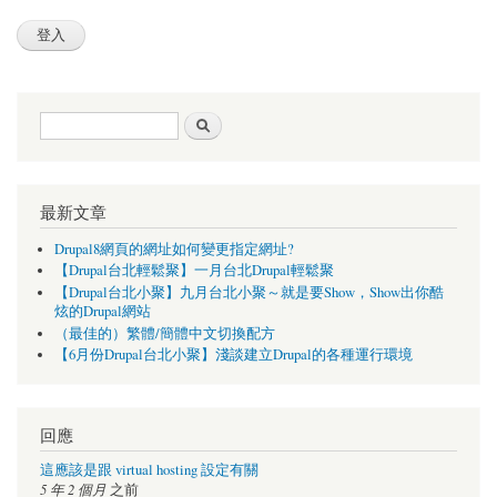
搜尋表單
搜尋
最新文章
Drupal8網頁的網址如何變更指定網址?
【Drupal台北輕鬆聚】一月台北Drupal輕鬆聚
【Drupal台北小聚】九月台北小聚～就是要Show，Show出你酷
炫的Drupal網站
（最佳的）繁體/簡體中文切換配方
【6月份Drupal台北小聚】淺談建立Drupal的各種運行環境
回應
這應該是跟 virtual hosting 設定有關
5 年 2 個月
之前