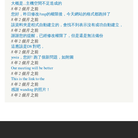
大概是...主機空間不足造成的
8 年 2 個月
之前
您好，昨日修改/tmp的權限後，今天網站的格式都跑掉了
8 年 2 個月
之前
該資料夾是程式自動建立的，會找不到表示沒有成功自動建立，
8 年 2 個月
之前
謝謝您的提醒，已經修改權限了，但是還是無法備份
8 年 2 個月
之前
這應該是D8 對吧，
8 年 2 個月
之前
yosia，您好! 跑了個新問題，如附圖
8 年 2 個月
之前
Our meeting will be better
8 年 2 個月
之前
This is the link to the
8 年 2 個月
之前
感謝 wanding 的照片！
8 年 2 個月
之前