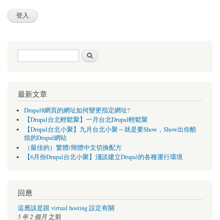
搜尋表單
搜尋
最新文章
Drupal8網頁的網址如何變更指定網址?
【Drupal台北輕鬆聚】一月台北Drupal輕鬆聚
【Drupal台北小聚】九月台北小聚～就是要Show，Show出你酷
炫的Drupal網站
（最佳的）繁體/簡體中文切換配方
【6月份Drupal台北小聚】淺談建立Drupal的各種運行環境
回應
這應該是跟 virtual hosting 設定有關
5 年 2 個月
之前