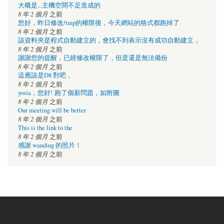
大概是...主機空間不足造成的
8 年 2 個月
之前
您好，昨日修改/tmp的權限後，今天網站的格式都跑掉了
8 年 2 個月
之前
該資料夾是程式自動建立的，會找不到表示沒有成功自動建立，
8 年 2 個月
之前
謝謝您的提醒，已經修改權限了，但是還是無法備份
8 年 2 個月
之前
這應該是D8 對吧，
8 年 2 個月
之前
yosia，您好! 跑了個新問題，如附圖
8 年 2 個月
之前
Our meeting will be better
8 年 2 個月
之前
This is the link to the
8 年 2 個月
之前
感謝 wanding 的照片！
8 年 2 個月
之前