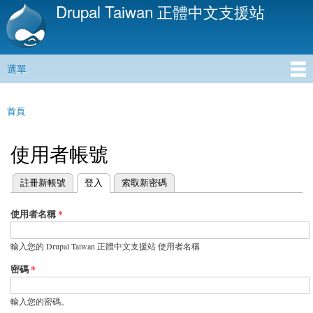
Drupal Taiwan 正體中文支援站
移
至
主
內
選單
容
主選單
首頁
您在這裡
使用者帳號
(作用中頁籤)
註冊新帳號
登入
索取新密碼
主要索引標籤
使用者名稱
*
輸入您的 Drupal Taiwan 正體中文支援站 使用者名稱
密碼
*
輸入您的密碼。