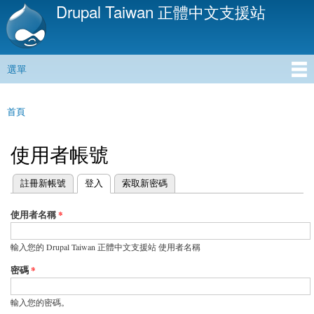
Drupal Taiwan 正體中文支援站
移
至
主
內
選單
容
主選單
首頁
您在這裡
使用者帳號
(作用中頁籤)
註冊新帳號
登入
索取新密碼
主要索引標籤
使用者名稱
*
輸入您的 Drupal Taiwan 正體中文支援站 使用者名稱
密碼
*
輸入您的密碼。