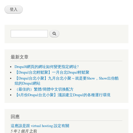
搜尋表單
搜尋
最新文章
Drupal8網頁的網址如何變更指定網址?
【Drupal台北輕鬆聚】一月台北Drupal輕鬆聚
【Drupal台北小聚】九月台北小聚～就是要Show，Show出你酷
炫的Drupal網站
（最佳的）繁體/簡體中文切換配方
【6月份Drupal台北小聚】淺談建立Drupal的各種運行環境
回應
這應該是跟 virtual hosting 設定有關
5 年 2 個月
之前