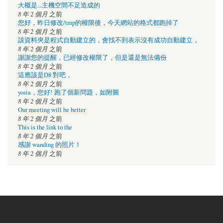
大概是...主機空間不足造成的
8 年 2 個月
之前
您好，昨日修改/tmp的權限後，今天網站的格式都跑掉了
8 年 2 個月
之前
該資料夾是程式自動建立的，會找不到表示沒有成功自動建立，
8 年 2 個月
之前
謝謝您的提醒，已經修改權限了，但是還是無法備份
8 年 2 個月
之前
這應該是D8 對吧，
8 年 2 個月
之前
yosia，您好! 跑了個新問題，如附圖
8 年 2 個月
之前
Our meeting will be better
8 年 2 個月
之前
This is the link to the
8 年 2 個月
之前
感謝 wanding 的照片！
8 年 2 個月
之前