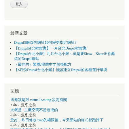
最新文章
Drupal8網頁的網址如何變更指定網址?
【Drupal台北輕鬆聚】一月台北Drupal輕鬆聚
【Drupal台北小聚】九月台北小聚～就是要Show，Show出你酷
炫的Drupal網站
（最佳的）繁體/簡體中文切換配方
【6月份Drupal台北小聚】淺談建立Drupal的各種運行環境
回應
這應該是跟 virtual hosting 設定有關
5 年 2 個月
之前
大概是...主機空間不足造成的
8 年 2 個月
之前
您好，昨日修改/tmp的權限後，今天網站的格式都跑掉了
8 年 2 個月
之前