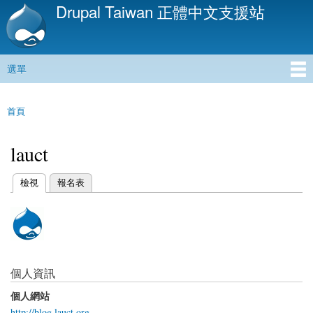
Drupal Taiwan 正體中文支援站
移
至
主
內
選單
容
主選單
首頁
您在這裡
lauct
(作用中頁籤)
檢視
報名表
主要索引標籤
個人資訊
個人網站
http://blog.lauct.org