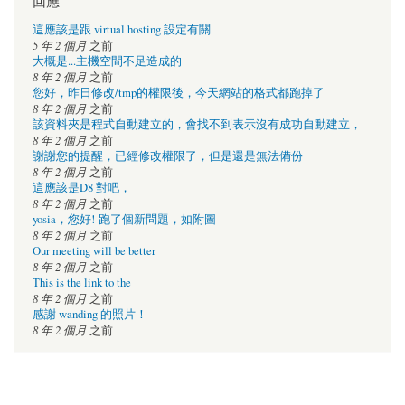
回應
這應該是跟 virtual hosting 設定有關
5 年 2 個月
之前
大概是...主機空間不足造成的
8 年 2 個月
之前
您好，昨日修改/tmp的權限後，今天網站的格式都跑掉了
8 年 2 個月
之前
該資料夾是程式自動建立的，會找不到表示沒有成功自動建立，
8 年 2 個月
之前
謝謝您的提醒，已經修改權限了，但是還是無法備份
8 年 2 個月
之前
這應該是D8 對吧，
8 年 2 個月
之前
yosia，您好! 跑了個新問題，如附圖
8 年 2 個月
之前
Our meeting will be better
8 年 2 個月
之前
This is the link to the
8 年 2 個月
之前
感謝 wanding 的照片！
8 年 2 個月
之前