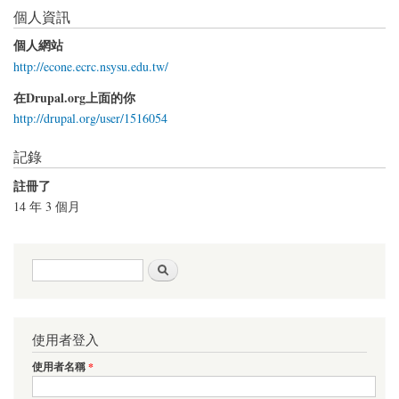
個人資訊
個人網站
http://econe.ecrc.nsysu.edu.tw/
在Drupal.org上面的你
http://drupal.org/user/1516054
記錄
註冊了
14 年 3 個月
搜尋表單
搜尋
使用者登入
使用者名稱
*