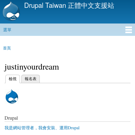
Drupal Taiwan 正體中文支援站
移
至
主
內
選單
容
主選單
首頁
您在這裡
justinyourdream
(作用中頁籤)
檢視
報名表
主要索引標籤
Drupal
我是網站管理者，我會安裝、運用Drupal