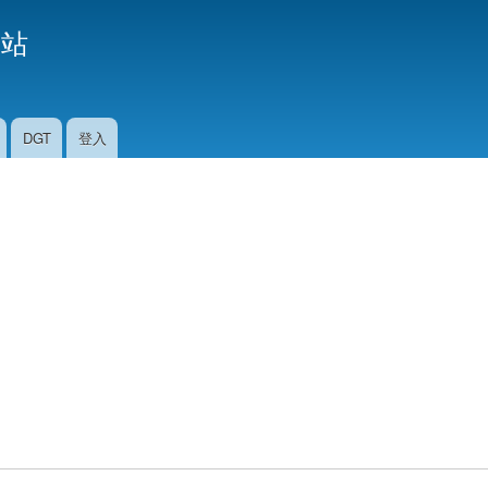
移
援站
至
主
內
容
DGT
登入