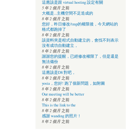
這應該是跟 virtual hosting 設定有關
5 年 2 個月
之前
大概是...主機空間不足造成的
8 年 2 個月
之前
您好，昨日修改/tmp的權限後，今天網站的
格式都跑掉了
8 年 2 個月
之前
該資料夾是程式自動建立的，會找不到表示
沒有成功自動建立，
8 年 2 個月
之前
謝謝您的提醒，已經修改權限了，但是還是
無法備份
8 年 2 個月
之前
這應該是D8 對吧，
8 年 2 個月
之前
yosia，您好! 跑了個新問題，如附圖
8 年 2 個月
之前
Our meeting will be better
8 年 2 個月
之前
This is the link to the
8 年 2 個月
之前
感謝 wanding 的照片！
8 年 2 個月
之前