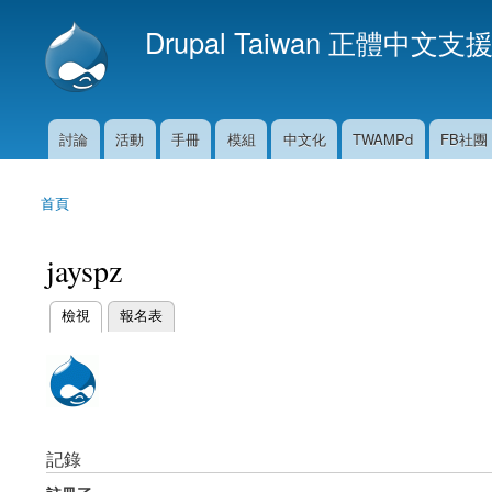
Drupal Taiwan 正體中文支
討論
活動
手冊
模組
中文化
TWAMPd
FB社團
主選單
首頁
您在這裡
jayspz
(作用中頁籤)
檢視
報名表
主要索引標籤
記錄