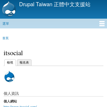
Drupal Taiwan 正體中文支援站
移
至
主
內
選單
容
主選單
首頁
您在這裡
itsocial
(作用中頁籤)
檢視
報名表
主要索引標籤
個人資訊
個人網站
http://www.itsocial.com/