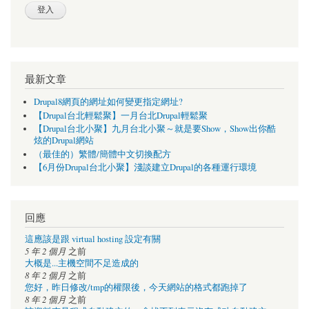
最新文章
Drupal8網頁的網址如何變更指定網址?
【Drupal台北輕鬆聚】一月台北Drupal輕鬆聚
【Drupal台北小聚】九月台北小聚～就是要Show，Show出你酷
炫的Drupal網站
（最佳的）繁體/簡體中文切換配方
【6月份Drupal台北小聚】淺談建立Drupal的各種運行環境
回應
這應該是跟 virtual hosting 設定有關
5 年 2 個月
之前
大概是...主機空間不足造成的
8 年 2 個月
之前
您好，昨日修改/tmp的權限後，今天網站的格式都跑掉了
8 年 2 個月
之前