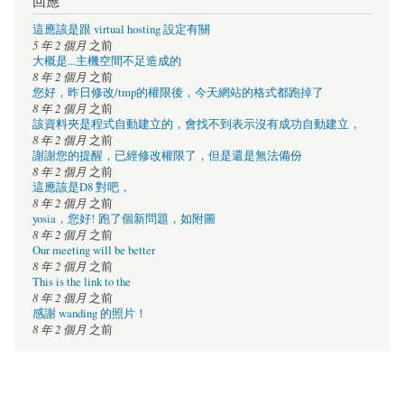
回應
這應該是跟 virtual hosting 設定有關
5 年 2 個月
之前
大概是...主機空間不足造成的
8 年 2 個月
之前
您好，昨日修改/tmp的權限後，今天網站的格式都跑掉了
8 年 2 個月
之前
該資料夾是程式自動建立的，會找不到表示沒有成功自動建立，
8 年 2 個月
之前
謝謝您的提醒，已經修改權限了，但是還是無法備份
8 年 2 個月
之前
這應該是D8 對吧，
8 年 2 個月
之前
yosia，您好! 跑了個新問題，如附圖
8 年 2 個月
之前
Our meeting will be better
8 年 2 個月
之前
This is the link to the
8 年 2 個月
之前
感謝 wanding 的照片！
8 年 2 個月
之前