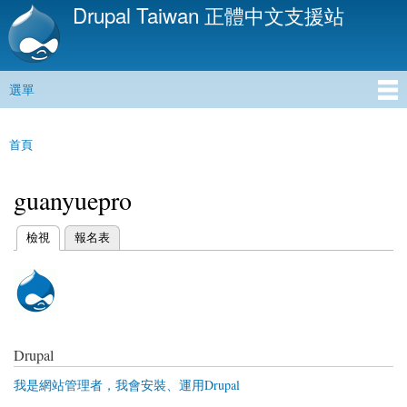
Drupal Taiwan 正體中文支援站
移
至
主
內
選單
容
主選單
首頁
您在這裡
guanyuepro
(作用中頁籤)
檢視
報名表
主要索引標籤
Drupal
我是網站管理者，我會安裝、運用Drupal