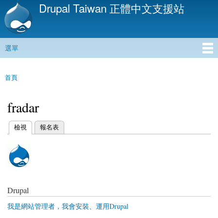
Drupal Taiwan 正體中文支援站
移
至
主
內
選單
容
主選單
首頁
您在這裡
fradar
(作用中頁籤)
檢視
報名表
主要索引標籤
Drupal
我是網站管理者，我會安裝、運用Drupal