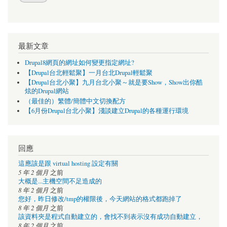
最新文章
Drupal8網頁的網址如何變更指定網址?
【Drupal台北輕鬆聚】一月台北Drupal輕鬆聚
【Drupal台北小聚】九月台北小聚～就是要Show，Show出你酷
炫的Drupal網站
（最佳的）繁體/簡體中文切換配方
【6月份Drupal台北小聚】淺談建立Drupal的各種運行環境
回應
這應該是跟 virtual hosting 設定有關
5 年 2 個月
之前
大概是...主機空間不足造成的
8 年 2 個月
之前
您好，昨日修改/tmp的權限後，今天網站的格式都跑掉了
8 年 2 個月
之前
該資料夾是程式自動建立的，會找不到表示沒有成功自動建立，
8 年 2 個月
之前