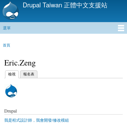
Drupal Taiwan 正體中文支援站
移
至
主
內
選單
容
主選單
首頁
您在這裡
Eric.Zeng
(作用中頁籤)
檢視
報名表
主要索引標籤
Drupal
我是程式設計師，我會開發/修改模組