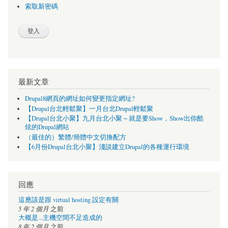
索取新密碼
最新文章
Drupal8網頁的網址如何變更指定網址?
【Drupal台北輕鬆聚】一月台北Drupal輕鬆聚
【Drupal台北小聚】九月台北小聚～就是要Show，Show出你酷
炫的Drupal網站
（最佳的）繁體/簡體中文切換配方
【6月份Drupal台北小聚】淺談建立Drupal的各種運行環境
回應
這應該是跟 virtual hosting 設定有關
5 年 2 個月
之前
大概是...主機空間不足造成的
8 年 2 個月
之前