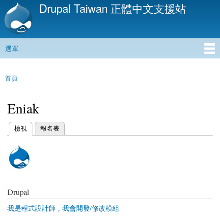
Drupal Taiwan 正體中文支援站
移
至
主
內
選單
容
主選單
首頁
您在這裡
Eniak
(作用中頁籤)
檢視
報名表
主要索引標籤
Drupal
我是程式設計師，我會開發/修改模組