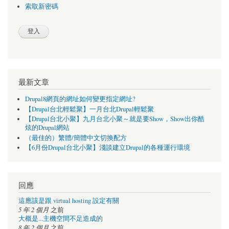
索取新密碼
最新文章
Drupal8網頁的網址如何變更指定網址?
【Drupal台北輕鬆聚】一月台北Drupal輕鬆聚
【Drupal台北小聚】九月台北小聚～就是要Show，Show出你酷
炫的Drupal網站
（最佳的）繁體/簡體中文切換配方
【6月份Drupal台北小聚】淺談建立Drupal的各種運行環境
回應
這應該是跟 virtual hosting 設定有關
5 年 2 個月
之前
大概是...主機空間不足造成的
8 年 2 個月
之前