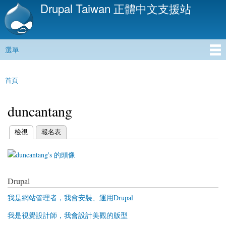
Drupal Taiwan 正體中文支援站
移
至
主
內
選單
容
主選單
首頁
您在這裡
duncantang
(作用中頁籤)
檢視
報名表
主要索引標籤
Drupal
我是網站管理者，我會安裝、運用Drupal
我是視覺設計師，我會設計美觀的版型