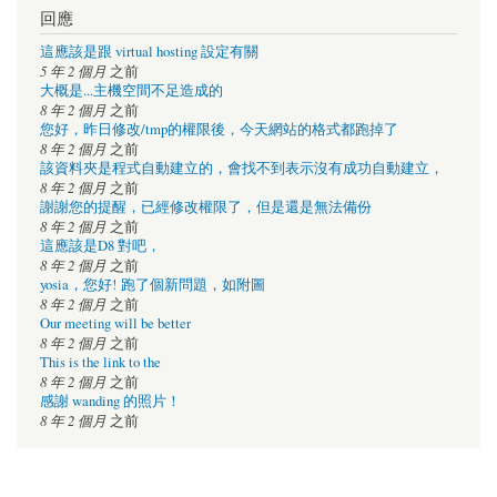
回應
這應該是跟 virtual hosting 設定有關
5 年 2 個月
之前
大概是...主機空間不足造成的
8 年 2 個月
之前
您好，昨日修改/tmp的權限後，今天網站的格式都跑掉了
8 年 2 個月
之前
該資料夾是程式自動建立的，會找不到表示沒有成功自動建立，
8 年 2 個月
之前
謝謝您的提醒，已經修改權限了，但是還是無法備份
8 年 2 個月
之前
這應該是D8 對吧，
8 年 2 個月
之前
yosia，您好! 跑了個新問題，如附圖
8 年 2 個月
之前
Our meeting will be better
8 年 2 個月
之前
This is the link to the
8 年 2 個月
之前
感謝 wanding 的照片！
8 年 2 個月
之前