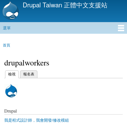
Drupal Taiwan 正體中文支援站
移
至
主
內
選單
容
主選單
首頁
您在這裡
drupalworkers
(作用中頁籤)
檢視
報名表
主要索引標籤
Drupal
我是程式設計師，我會開發/修改模組