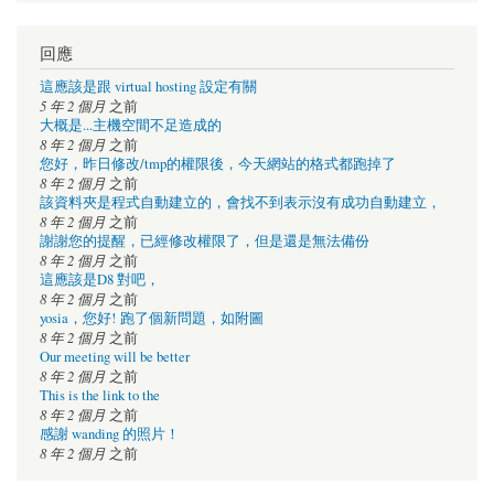
回應
這應該是跟 virtual hosting 設定有關
5 年 2 個月
之前
大概是...主機空間不足造成的
8 年 2 個月
之前
您好，昨日修改/tmp的權限後，今天網站的格式都跑掉了
8 年 2 個月
之前
該資料夾是程式自動建立的，會找不到表示沒有成功自動建立，
8 年 2 個月
之前
謝謝您的提醒，已經修改權限了，但是還是無法備份
8 年 2 個月
之前
這應該是D8 對吧，
8 年 2 個月
之前
yosia，您好! 跑了個新問題，如附圖
8 年 2 個月
之前
Our meeting will be better
8 年 2 個月
之前
This is the link to the
8 年 2 個月
之前
感謝 wanding 的照片！
8 年 2 個月
之前