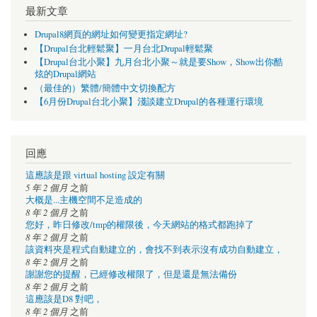
最新文章
Drupal8網頁的網址如何變更指定網址?
【Drupal台北輕鬆聚】一月台北Drupal輕鬆聚
【Drupal台北小聚】九月台北小聚～就是要Show，Show出你酷
炫的Drupal網站
（最佳的）繁體/簡體中文切換配方
【6月份Drupal台北小聚】淺談建立Drupal的各種運行環境
回應
這應該是跟 virtual hosting 設定有關
5 年 2 個月
之前
大概是...主機空間不足造成的
8 年 2 個月
之前
您好，昨日修改/tmp的權限後，今天網站的格式都跑掉了
8 年 2 個月
之前
該資料夾是程式自動建立的，會找不到表示沒有成功自動建立，
8 年 2 個月
之前
謝謝您的提醒，已經修改權限了，但是還是無法備份
8 年 2 個月
之前
這應該是D8 對吧，
8 年 2 個月
之前