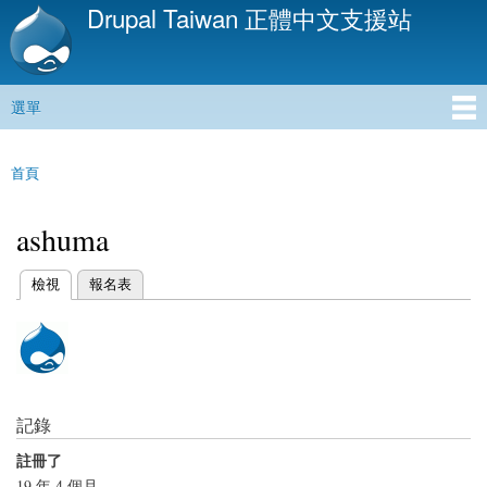
Drupal Taiwan 正體中文支援站
移
至
主
內
選單
容
主選單
首頁
您在這裡
ashuma
(作用中頁籤)
檢視
報名表
主要索引標籤
記錄
註冊了
19 年 4 個月