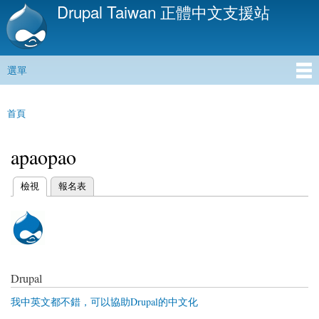
Drupal Taiwan 正體中文支援站
移
至
主
內
選單
容
主選單
首頁
您在這裡
apaopao
(作用中頁籤)
檢視
報名表
主要索引標籤
Drupal
我中英文都不錯，可以協助Drupal的中文化