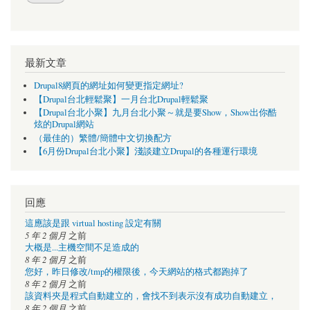
最新文章
Drupal8網頁的網址如何變更指定網址?
【Drupal台北輕鬆聚】一月台北Drupal輕鬆聚
【Drupal台北小聚】九月台北小聚～就是要Show，Show出你酷
炫的Drupal網站
（最佳的）繁體/簡體中文切換配方
【6月份Drupal台北小聚】淺談建立Drupal的各種運行環境
回應
這應該是跟 virtual hosting 設定有關
5 年 2 個月
之前
大概是...主機空間不足造成的
8 年 2 個月
之前
您好，昨日修改/tmp的權限後，今天網站的格式都跑掉了
8 年 2 個月
之前
該資料夾是程式自動建立的，會找不到表示沒有成功自動建立，
8 年 2 個月
之前