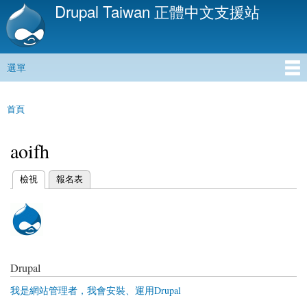
Drupal Taiwan 正體中文支援站
移
至
主
內
選單
容
主選單
首頁
您在這裡
aoifh
(作用中頁籤)
檢視
報名表
主要索引標籤
Drupal
我是網站管理者，我會安裝、運用Drupal