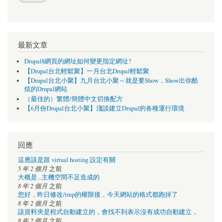
最新文章
Drupal8網頁的網址如何變更指定網址?
【Drupal台北輕鬆聚】一月台北Drupal輕鬆聚
【Drupal台北小聚】九月台北小聚～就是要Show，Show出你酷
炫的Drupal網站
（最佳的）繁體/簡體中文切換配方
【6月份Drupal台北小聚】淺談建立Drupal的各種運行環境
回應
這應該是跟 virtual hosting 設定有關
5 年 2 個月
之前
大概是...主機空間不足造成的
8 年 2 個月
之前
您好，昨日修改/tmp的權限後，今天網站的格式都跑掉了
8 年 2 個月
之前
該資料夾是程式自動建立的，會找不到表示沒有成功自動建立，
8 年 2 個月
之前