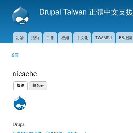
Drupal Taiwan 正體中文支
討論
活動
手冊
模組
中文化
TWAMPd
FB社團
主選單
首頁
您在這裡
aicache
(作用中頁籤)
檢視
報名表
主要索引標籤
Drupal