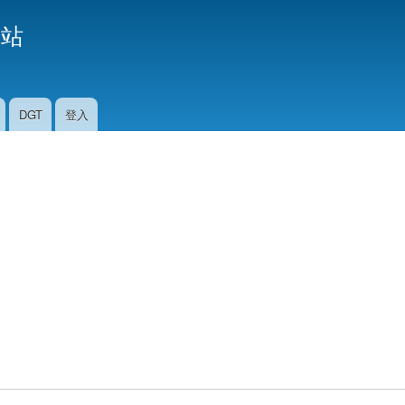
移
援站
至
主
內
容
DGT
登入