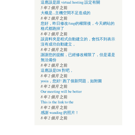
這應該是跟 virtual hosting 設定有關
5 年 2 個月
之前
大概是...主機空間不足造成的
8 年 2 個月
之前
您好，昨日修改/tmp的權限後，今天網站的
格式都跑掉了
8 年 2 個月
之前
該資料夾是程式自動建立的，會找不到表示
沒有成功自動建立，
8 年 2 個月
之前
謝謝您的提醒，已經修改權限了，但是還是
無法備份
8 年 2 個月
之前
這應該是D8 對吧，
8 年 2 個月
之前
yosia，您好! 跑了個新問題，如附圖
8 年 2 個月
之前
Our meeting will be better
8 年 2 個月
之前
This is the link to the
8 年 2 個月
之前
感謝 wanding 的照片！
8 年 2 個月
之前