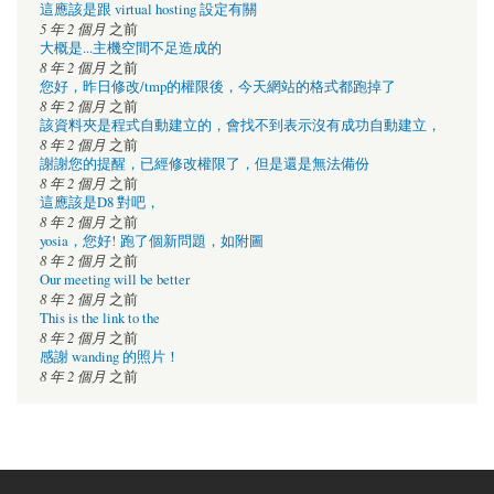
這應該是跟 virtual hosting 設定有關
5 年 2 個月
之前
大概是...主機空間不足造成的
8 年 2 個月
之前
您好，昨日修改/tmp的權限後，今天網站的格式都跑掉了
8 年 2 個月
之前
該資料夾是程式自動建立的，會找不到表示沒有成功自動建立，
8 年 2 個月
之前
謝謝您的提醒，已經修改權限了，但是還是無法備份
8 年 2 個月
之前
這應該是D8 對吧，
8 年 2 個月
之前
yosia，您好! 跑了個新問題，如附圖
8 年 2 個月
之前
Our meeting will be better
8 年 2 個月
之前
This is the link to the
8 年 2 個月
之前
感謝 wanding 的照片！
8 年 2 個月
之前