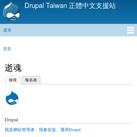
Drupal Taiwan 正體中文支援站
移
至
主
內
選單
容
主選單
首頁
您在這裡
逝魂
(作用中頁籤)
檢視
報名表
主要索引標籤
Drupal
我是網站管理者，我會安裝、運用Drupal