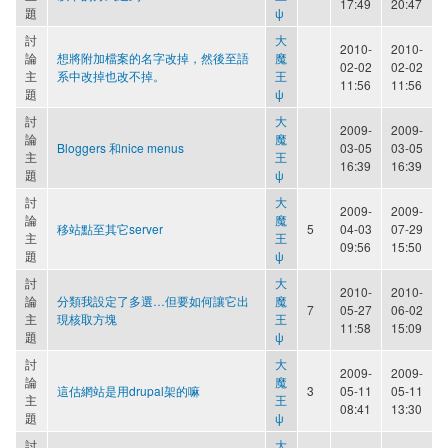
17:49
20:47
題
ψ
討
大
2010-
2010-
論
想將附加檔案的名字改掉，然後至語
魔
02-02
02-02
主
系中改掉也改不掉。
王
11:56
11:56
題
ψ
討
大
2009-
2009-
論
魔
Bloggers 和nice menus
03-05
03-05
主
王
16:39
16:39
題
ψ
討
大
2009-
2009-
論
魔
移站點至其它server
5
04-03
07-29
主
王
09:56
15:50
題
ψ
討
大
2010-
2010-
論
分類我設定了多選…但要如何讓它出
魔
7
05-27
06-02
主
現核取方塊
王
11:58
15:09
題
ψ
討
大
2009-
2009-
論
魔
這估網站是用drupal架的嘛
3
05-11
05-11
主
王
08:41
13:30
題
ψ
討
大