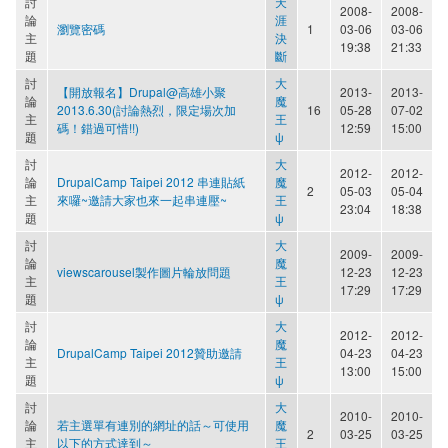
討
天
2008-
2008-
論
涯
瀏覽密碼
1
03-06
03-06
主
決
19:38
21:33
題
斷
討
大
【開放報名】Drupal@高雄小聚
2013-
2013-
論
魔
2013.6.30(討論熱烈，限定場次加
16
05-28
07-02
主
王
碼！錯過可惜!!)
12:59
15:00
題
ψ
討
大
2012-
2012-
論
DrupalCamp Taipei 2012 串連貼紙
魔
2
05-03
05-04
主
來囉~邀請大家也來一起串連壓~
王
23:04
18:38
題
ψ
討
大
2009-
2009-
論
魔
viewscarousel製作圖片輪放問題
12-23
12-23
主
王
17:29
17:29
題
ψ
討
大
2012-
2012-
論
魔
DrupalCamp Taipei 2012贊助邀請
04-23
04-23
主
王
13:00
15:00
題
ψ
討
大
2010-
2010-
論
若主選單有連別的網址的話～可使用
魔
2
03-25
03-25
主
以下的方式達到～
王