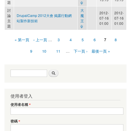
題
ψ
討
大
2012-
2012-
論
DrupalCamp 2012大會 揭露行動網
魔
07-16
07-16
主
站製作新技術
王
01:00
01:00
題
ψ
« 第一頁
‹ 上一頁
…
3
4
5
6
7
8
頁面
9
10
11
…
下一頁 ›
最後一頁 »
搜尋表單
搜尋
使用者登入
使用者名稱
*
密碼
*