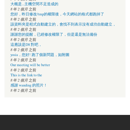
大概是...主機空間不足造成的
8 年 2 個月
之前
您好，昨日修改/tmp的權限後，今天網站的格式都跑掉了
8 年 2 個月
之前
該資料夾是程式自動建立的，會找不到表示沒有成功自動建立，
8 年 2 個月
之前
謝謝您的提醒，已經修改權限了，但是還是無法備份
8 年 2 個月
之前
這應該是D8 對吧，
8 年 2 個月
之前
yosia，您好! 跑了個新問題，如附圖
8 年 2 個月
之前
Our meeting will be better
8 年 2 個月
之前
This is the link to the
8 年 2 個月
之前
感謝 wanding 的照片！
8 年 2 個月
之前