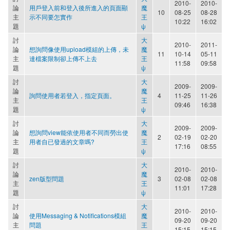
2010-
2010-
論
用戶登入前和登入後所進入的頁面顯
魔
10
08-25
08-28
主
示不同要怎實作
王
10:22
16:02
題
ψ
討
大
2010-
2011-
論
想詢問像使用upload模組的上傳，未
魔
11
10-14
05-11
主
達檔案限制卻上傳不上去
王
11:58
09:58
題
ψ
討
大
2009-
2009-
論
魔
詢問使用者若登入，指定頁面。
4
11-25
11-26
主
王
09:46
16:38
題
ψ
討
大
2009-
2009-
論
想詢問view能依使用者不同而勞出使
魔
2
02-19
02-20
主
用者自已發過的文章嗎?
王
17:16
08:55
題
ψ
討
大
2010-
2010-
論
魔
zen版型問題
3
02-08
02-08
主
王
11:01
17:28
題
ψ
討
大
2010-
2010-
論
使用Messaging & Notifications模組
魔
09-20
09-20
主
問題
王
15:15
15:15