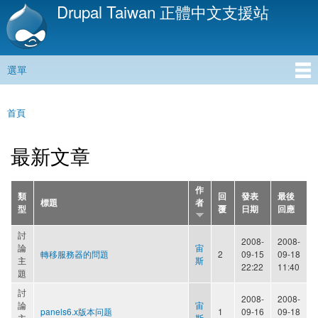
Drupal Taiwan 正體中文支援站
移
至
主
內
選單
容
主選單
首頁
您在這裡
最新文章
作
類
回
發表
最後
標題
者
型
覆
日期
回應
討
2008-
2008-
論
宙
轉移服務器的問題
2
09-15
09-18
主
斯
22:22
11:40
題
討
2008-
2008-
論
宙
panels6.x版本问题
1
09-16
09-18
主
斯