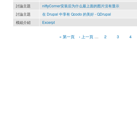
討論主題
niftyCorner安装后为什么最上面的图片没有显示
討論主題
在 Drupal 中享有 Qcodo 的美好 - QDrupal
模組介紹
Excerpt
« 第一頁
‹ 上一頁
…
2
3
4
頁面