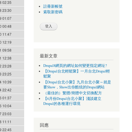
8 02:35
註冊新帳號
8 23:30
索取新密碼
9 01:07
0 00:48
0 11:47
0 12:19
1 09:58
最新文章
1 12:38
Drupal8網頁的網址如何變更指定網址?
2 23:28
【Drupal台北輕鬆聚】一月台北Drupal輕
3 23:25
鬆聚
4 10:39
【Drupal台北小聚】九月台北小聚～就是
要Show，Show出你酷炫的Drupal網站
4 22:42
（最佳的）繁體/簡體中文切換配方
6 01:37
【6月份Drupal台北小聚】淺談建立
Drupal的各種運行環境
6 10:04
7 23:03
8 11:11
回應
9 22:45