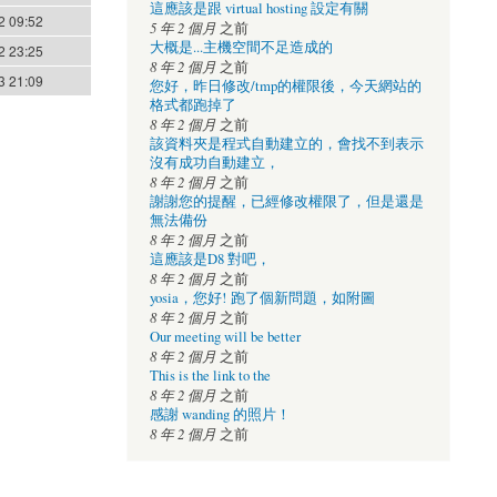
這應該是跟 virtual hosting 設定有關
2 09:52
5 年 2 個月
之前
大概是...主機空間不足造成的
2 23:25
8 年 2 個月
之前
3 21:09
您好，昨日修改/tmp的權限後，今天網站的
格式都跑掉了
8 年 2 個月
之前
該資料夾是程式自動建立的，會找不到表示
沒有成功自動建立，
8 年 2 個月
之前
謝謝您的提醒，已經修改權限了，但是還是
無法備份
8 年 2 個月
之前
這應該是D8 對吧，
8 年 2 個月
之前
yosia，您好! 跑了個新問題，如附圖
8 年 2 個月
之前
Our meeting will be better
8 年 2 個月
之前
This is the link to the
8 年 2 個月
之前
感謝 wanding 的照片！
8 年 2 個月
之前