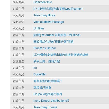
模組介紹
Comment Info
討論主題
[小片段程式碼] 列出某種type的content
模組介紹
Taxonomy Block
模組介紹
Vote up/down Package
模組介紹
UrlFilter
討論主題
[請問] tw-drupal 首頁的那二塊 Block
討論主題
關於模組介紹的"模組分類"問題
討論主題
Planet by Drupal
討論主題
[工作機會] 老貓學出版的出版社徵網站編輯
討論主題
新手上路，自我介紹
討論主題
irc
模組介紹
Codefilter
討論主題
有類似型錄的模組嗎？
討論主題
環境資訊協會
討論主題
Drupal.org的熱門搜尋
討論主題
more Drupal distributions!?
模組介紹
Taxonomy Theme