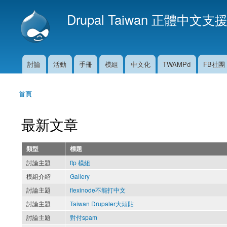
Drupal Taiwan 正體中文支
討論
活動
手冊
模組
中文化
TWAMPd
FB社團
主選單
首頁
您在這裡
最新文章
類型
標題
討論主題
ftp 模組
模組介紹
Gallery
討論主題
flexinode不能打中文
討論主題
Taiwan Drupaler大頭貼
討論主題
對付spam