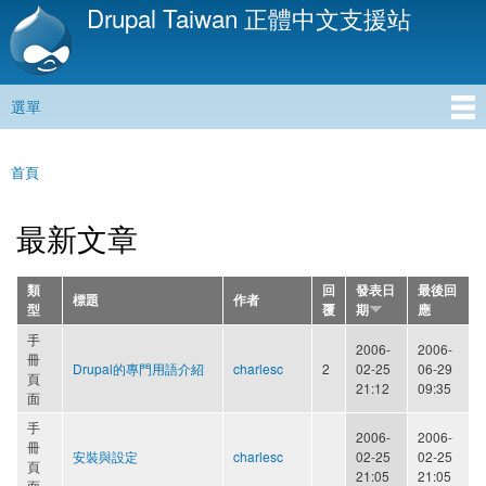
Drupal Taiwan 正體中文支援站
移
至
主
內
選單
容
主選單
首頁
您在這裡
最新文章
類
回
發表日
最後回
標題
作者
型
覆
期
應
手
2006-
2006-
冊
Drupal的專門用語介紹
charlesc
2
02-25
06-29
頁
21:12
09:35
面
手
2006-
2006-
冊
安裝與設定
charlesc
02-25
02-25
頁
21:05
21:05
面