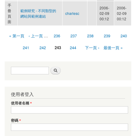
手
2006-
2006-
冊
範例研究 - 不同類型的
charlesc
02-09
02-09
頁
網站與範例連結
00:12
00:12
面
« 第一頁
‹ 上一頁
…
236
237
238
239
240
頁面
241
242
243
244
下一頁 ›
最後一頁 »
搜尋表單
搜尋
使用者登入
使用者名稱
*
密碼
*