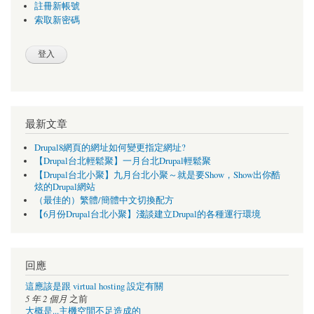
註冊新帳號
索取新密碼
最新文章
Drupal8網頁的網址如何變更指定網址?
【Drupal台北輕鬆聚】一月台北Drupal輕鬆聚
【Drupal台北小聚】九月台北小聚～就是要Show，Show出你酷
炫的Drupal網站
（最佳的）繁體/簡體中文切換配方
【6月份Drupal台北小聚】淺談建立Drupal的各種運行環境
回應
這應該是跟 virtual hosting 設定有關
5 年 2 個月
之前
大概是...主機空間不足造成的