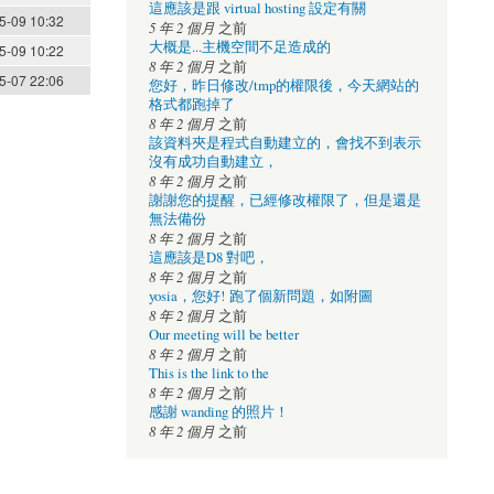
這應該是跟 virtual hosting 設定有關
5-09 10:32
5 年 2 個月
之前
大概是...主機空間不足造成的
5-09 10:22
8 年 2 個月
之前
5-07 22:06
您好，昨日修改/tmp的權限後，今天網站的
格式都跑掉了
8 年 2 個月
之前
該資料夾是程式自動建立的，會找不到表示
沒有成功自動建立，
8 年 2 個月
之前
謝謝您的提醒，已經修改權限了，但是還是
無法備份
8 年 2 個月
之前
這應該是D8 對吧，
8 年 2 個月
之前
yosia，您好! 跑了個新問題，如附圖
8 年 2 個月
之前
Our meeting will be better
8 年 2 個月
之前
This is the link to the
8 年 2 個月
之前
感謝 wanding 的照片！
8 年 2 個月
之前