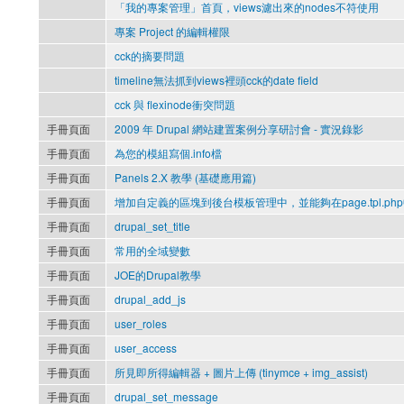
「我的專案管理」首頁，views濾出來的nodes不符使用
專案 Project 的編輯權限
cck的摘要問題
timeline無法抓到views裡頭cck的date field
cck 與 flexinode衝突問題
手冊頁面
2009 年 Drupal 網站建置案例分享研討會 - 實況錄影
手冊頁面
為您的模組寫個.info檔
手冊頁面
Panels 2.X 教學 (基礎應用篇)
手冊頁面
增加自定義的區塊到後台模板管理中，並能夠在page.tpl.ph
手冊頁面
drupal_set_title
手冊頁面
常用的全域變數
手冊頁面
JOE的Drupal教學
手冊頁面
drupal_add_js
手冊頁面
user_roles
手冊頁面
user_access
手冊頁面
所見即所得編輯器 + 圖片上傳 (tinymce + img_assist)
手冊頁面
drupal_set_message