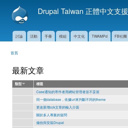
Drupal Taiwan 正體中文支
討論
活動
手冊
模組
中文化
TWAMPd
FB社團
主選單
首頁
您在這裡
最新文章
類型
標題
Case通知的寄件者用網站管理者並不妥當
同一個database，依據url來判斷不同的theme
更改新增cck文章的輸入介面
關於多人專案的疑問
備份與安裝Drupal