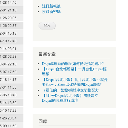
1-28 14:40
註冊新帳號
2-01 21:10
索取新密碼
1-26 20:36
1-26 22:37
2-04 15:18
4-19 17:43
2-14 23:01
最新文章
1-28 02:23
Drupal8網頁的網址如何變更指定網址?
8-04 22:10
【Drupal台北輕鬆聚】一月台北Drupal輕
5-07 17:50
鬆聚
7-18 14:17
【Drupal台北小聚】九月台北小聚～就是
要Show，Show出你酷炫的Drupal網站
7-31 11:55
（最佳的）繁體/簡體中文切換配方
7-05 18:40
【6月份Drupal台北小聚】淺談建立
Drupal的各種運行環境
5-14 13:59
5-10 17:22
1-26 20:04
回應
5-09 11:59