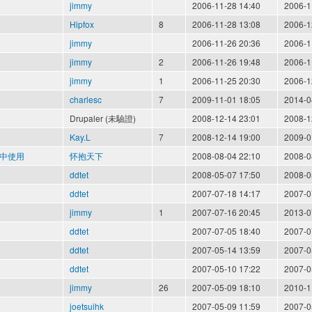
jimmy
2006-11-28 14:40
2006-1
Hipfox
8
2006-11-28 13:08
2006-1
jimmy
2006-11-26 20:36
2006-1
jimmy
2
2006-11-26 19:48
2006-1
jimmy
1
2006-11-25 20:30
2006-1
charlesc
7
2009-11-01 18:05
2014-0
Drupaler (未驗證)
2008-12-14 23:01
2008-1
Kay.L
7
2008-12-14 19:00
2009-0
p中使用
怀抱天下
2008-08-04 22:10
2008-0
ddtet
2008-05-07 17:50
2008-0
ddtet
2007-07-18 14:17
2007-0
jimmy
1
2007-07-16 20:45
2013-0
ddtet
2007-07-05 18:40
2007-0
ddtet
2007-05-14 13:59
2007-0
ddtet
2007-05-10 17:22
2007-0
jimmy
26
2007-05-09 18:10
2010-1
joetsuihk
2007-05-09 11:59
2007-0