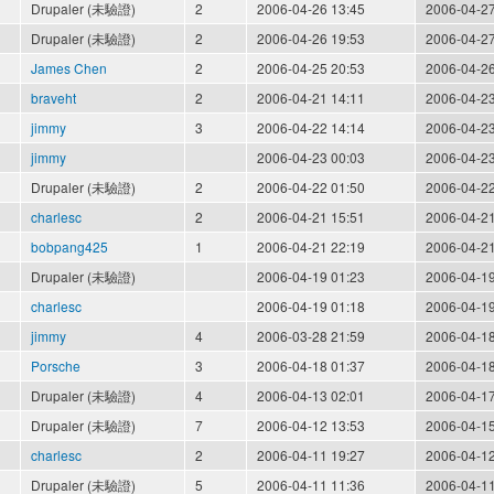
Drupaler (未驗證)
2
2006-04-26 13:45
2006-04-27
Drupaler (未驗證)
2
2006-04-26 19:53
2006-04-27
James Chen
2
2006-04-25 20:53
2006-04-26
braveht
2
2006-04-21 14:11
2006-04-23
jimmy
3
2006-04-22 14:14
2006-04-23
jimmy
2006-04-23 00:03
2006-04-23
Drupaler (未驗證)
2
2006-04-22 01:50
2006-04-22
charlesc
2
2006-04-21 15:51
2006-04-21
bobpang425
1
2006-04-21 22:19
2006-04-21
Drupaler (未驗證)
2006-04-19 01:23
2006-04-19
charlesc
2006-04-19 01:18
2006-04-19
jimmy
4
2006-03-28 21:59
2006-04-18
Porsche
3
2006-04-18 01:37
2006-04-18
Drupaler (未驗證)
4
2006-04-13 02:01
2006-04-17
Drupaler (未驗證)
7
2006-04-12 13:53
2006-04-15
charlesc
2
2006-04-11 19:27
2006-04-12
Drupaler (未驗證)
5
2006-04-11 11:36
2006-04-11