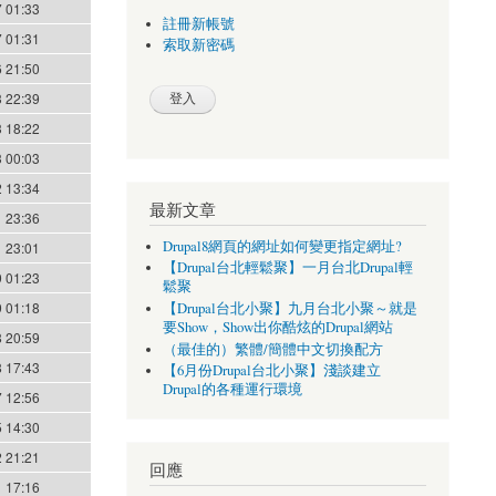
 01:33
註冊新帳號
 01:31
索取新密碼
 21:50
 22:39
 18:22
 00:03
 13:34
最新文章
 23:36
Drupal8網頁的網址如何變更指定網址?
 23:01
【Drupal台北輕鬆聚】一月台北Drupal輕
 01:23
鬆聚
 01:18
【Drupal台北小聚】九月台北小聚～就是
要Show，Show出你酷炫的Drupal網站
 20:59
（最佳的）繁體/簡體中文切換配方
 17:43
【6月份Drupal台北小聚】淺談建立
Drupal的各種運行環境
 12:56
 14:30
 21:21
回應
 17:16