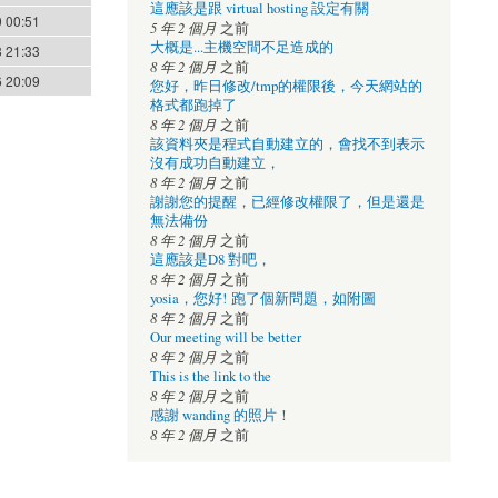
這應該是跟 virtual hosting 設定有關
 00:51
5 年 2 個月
之前
大概是...主機空間不足造成的
 21:33
8 年 2 個月
之前
 20:09
您好，昨日修改/tmp的權限後，今天網站的
格式都跑掉了
8 年 2 個月
之前
該資料夾是程式自動建立的，會找不到表示
沒有成功自動建立，
8 年 2 個月
之前
謝謝您的提醒，已經修改權限了，但是還是
無法備份
8 年 2 個月
之前
這應該是D8 對吧，
8 年 2 個月
之前
yosia，您好! 跑了個新問題，如附圖
8 年 2 個月
之前
Our meeting will be better
8 年 2 個月
之前
This is the link to the
8 年 2 個月
之前
感謝 wanding 的照片！
8 年 2 個月
之前