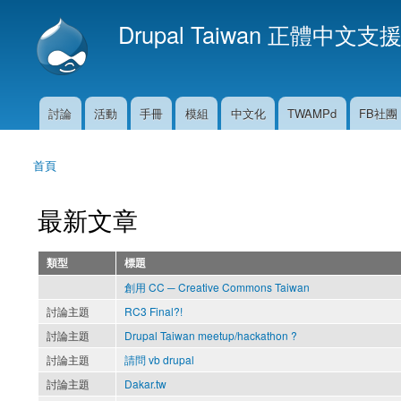
Drupal Taiwan 正體中文支
討論
活動
手冊
模組
中文化
TWAMPd
FB社團
主選單
首頁
您在這裡
最新文章
類型
標題
創用 CC ─ Creative Commons Taiwan
討論主題
RC3 Final?!
討論主題
Drupal Taiwan meetup/hackathon ?
討論主題
請問 vb drupal
討論主題
Dakar.tw