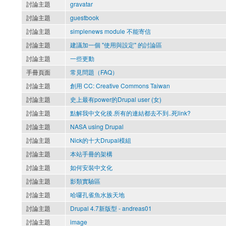
討論主題
gravatar
討論主題
guestbook
討論主題
simplenews module 不能寄信
討論主題
建議加一個 "使用與設定" 的討論區
討論主題
一些更動
手冊頁面
常見問題（FAQ）
討論主題
創用 CC: Creative Commons Taiwan
討論主題
史上最有power的Drupal user (女)
討論主題
點解我中文化後.所有的連結都去不到..死link?
討論主題
NASA using Drupal
討論主題
Nick的十大Drupal模組
討論主題
本站手冊的架構
討論主題
如何安裝中文化
討論主題
影類實驗區
討論主題
哈囉孔雀魚水族天地
討論主題
Drupal 4.7新版型 - andreas01
討論主題
image