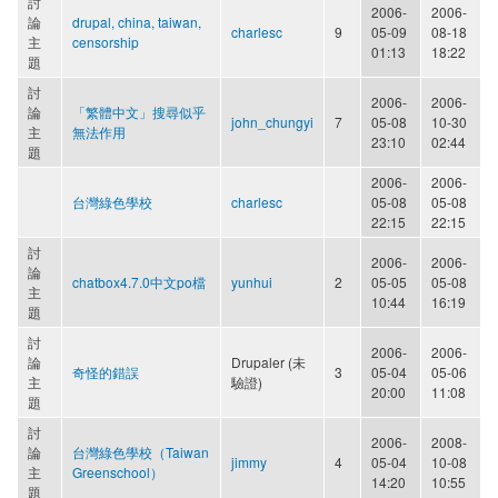
討
2006-
2006-
論
drupal, china, taiwan,
charlesc
9
05-09
08-18
主
censorship
01:13
18:22
題
討
2006-
2006-
論
「繁體中文」搜尋似乎
john_chungyi
7
05-08
10-30
主
無法作用
23:10
02:44
題
2006-
2006-
台灣綠色學校
charlesc
05-08
05-08
22:15
22:15
討
2006-
2006-
論
chatbox4.7.0中文po檔
yunhui
2
05-05
05-08
主
10:44
16:19
題
討
2006-
2006-
論
Drupaler (未
奇怪的錯誤
3
05-04
05-06
主
驗證)
20:00
11:08
題
討
2006-
2008-
論
台灣綠色學校（Taiwan
jimmy
4
05-04
10-08
主
Greenschool）
14:20
10:55
題