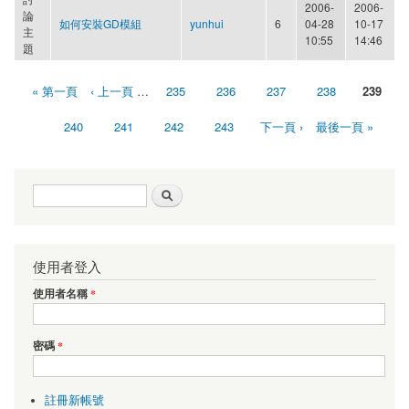
2006-
2006-
論
如何安裝GD模組
yunhui
6
04-28
10-17
主
10:55
14:46
題
« 第一頁
‹ 上一頁
…
235
236
237
238
239
頁面
240
241
242
243
下一頁 ›
最後一頁 »
搜尋表單
搜尋
使用者登入
使用者名稱
*
密碼
*
註冊新帳號