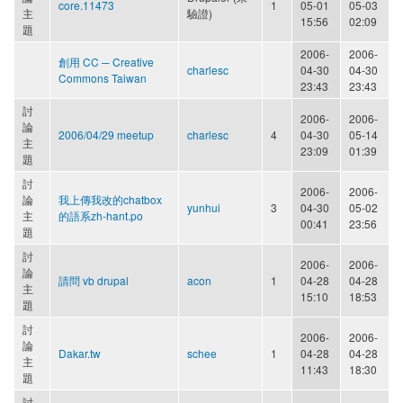
core.11473
1
05-01
05-03
主
驗證)
15:56
02:09
題
2006-
2006-
創用 CC ─ Creative
charlesc
04-30
04-30
Commons Taiwan
23:43
23:43
討
2006-
2006-
論
2006/04/29 meetup
charlesc
4
04-30
05-14
主
23:09
01:39
題
討
2006-
2006-
論
我上傳我改的chatbox
yunhui
3
04-30
05-02
主
的語系zh-hant.po
00:41
23:56
題
討
2006-
2006-
論
請問 vb drupal
acon
1
04-28
04-28
主
15:10
18:53
題
討
2006-
2006-
論
Dakar.tw
schee
1
04-28
04-28
主
11:43
18:30
題
討