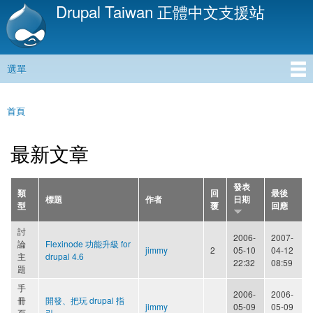
Drupal Taiwan 正體中文支援站
移
至
主
內
選單
容
主選單
首頁
您在這裡
最新文章
發表
類
回
最後
標題
作者
日期
型
覆
回應
討
2006-
2007-
論
Flexinode 功能升級 for
jimmy
2
05-10
04-12
主
drupal 4.6
22:32
08:59
題
手
2006-
2006-
冊
開發、把玩 drupal 指
jimmy
05-09
05-09
頁
引