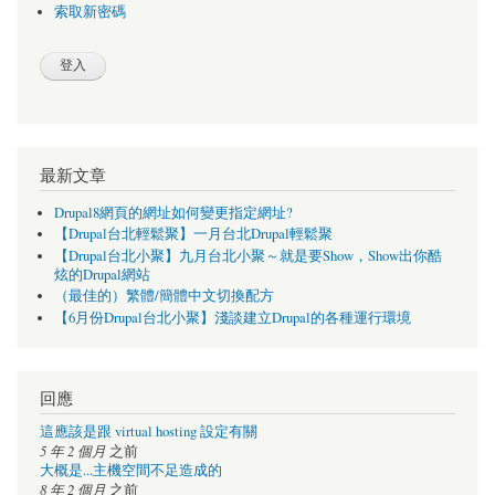
索取新密碼
最新文章
Drupal8網頁的網址如何變更指定網址?
【Drupal台北輕鬆聚】一月台北Drupal輕鬆聚
【Drupal台北小聚】九月台北小聚～就是要Show，Show出你酷
炫的Drupal網站
（最佳的）繁體/簡體中文切換配方
【6月份Drupal台北小聚】淺談建立Drupal的各種運行環境
回應
這應該是跟 virtual hosting 設定有關
5 年 2 個月
之前
大概是...主機空間不足造成的
8 年 2 個月
之前