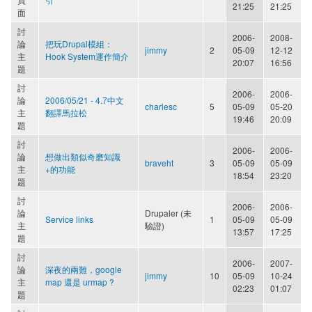
21:25
21:25
面
討
2006-
2008-
論
把玩Drupal模組：
jimmy
2
05-09
12-12
主
Hook System運作簡介
20:07
16:56
題
討
2006-
2006-
論
2006/05/21 - 4.7中文
charlesc
5
05-09
05-20
主
翻譯馬拉松
19:46
20:09
題
討
2006-
2006-
論
想做出類似奇磨知識
braveht
3
05-09
05-09
主
+的功能
18:54
23:20
題
討
2006-
2006-
論
Drupaler (未
Service links
1
05-09
05-09
主
驗證)
13:57
17:25
題
討
2006-
2007-
論
深夜的兩難，google
jimmy
10
05-09
10-24
主
map 還是 urmap ?
02:23
01:07
題