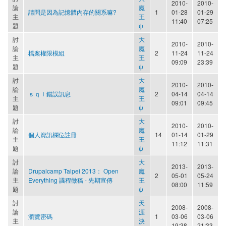
2010-
2010-
論
魔
請問是因為記憶體內存的關系嘛?
1
01-28
01-29
主
王
11:40
07:25
題
ψ
討
大
2010-
2010-
論
魔
檔案權限模組
2
11-24
11-24
主
王
09:09
23:39
題
ψ
討
大
2010-
2010-
論
魔
ｓｑｌ錯誤訊息
2
04-14
04-14
主
王
09:01
09:45
題
ψ
討
大
2010-
2010-
論
魔
個人資訊欄位註冊
14
01-14
01-29
主
王
11:12
11:31
題
ψ
討
大
2013-
2013-
論
Drupalcamp Taipei 2013： Open
魔
2
05-01
05-24
主
Everything 議程徵稿 - 先期宣傳
王
08:00
11:59
題
ψ
討
天
2008-
2008-
論
涯
瀏覽密碼
1
03-06
03-06
主
決
19:38
21:33