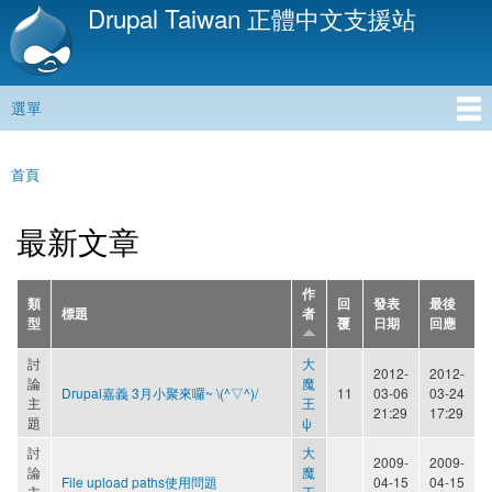
Drupal Taiwan 正體中文支援站
移
至
主
內
選單
容
主選單
首頁
您在這裡
最新文章
作
類
回
發表
最後
標題
者
型
覆
日期
回應
討
大
2012-
2012-
論
魔
Drupal嘉義 3月小聚來囉~ \(^▽^)/
11
03-06
03-24
主
王
21:29
17:29
題
ψ
討
大
2009-
2009-
論
魔
File upload paths使用問題
04-15
04-15
主
王