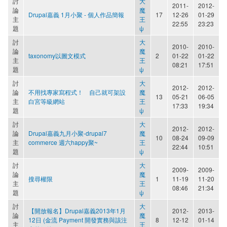
討
大
2011-
2012-
論
魔
Drupal嘉義 1月小聚 - 個人作品簡報
17
12-26
01-29
主
王
22:55
23:23
題
ψ
討
大
2010-
2010-
論
魔
taxonomy以圖文模式
2
01-22
01-22
主
王
08:21
17:51
題
ψ
討
大
2012-
2012-
論
不用找專家寫程式！ 自己就可架設
魔
13
05-21
06-05
主
白宮等級網站
王
17:33
19:34
題
ψ
討
大
2012-
2012-
論
Drupal嘉義九月小聚-drupal7
魔
10
08-24
09-09
主
commerce 週六happy聚~
王
22:44
10:51
題
ψ
討
大
2009-
2009-
論
魔
搜尋權限
1
11-19
11-20
主
王
08:46
21:34
題
ψ
討
大
【開放報名】Drupal嘉義2013年1月
2012-
2013-
論
魔
12日 (金流 Payment 開發實務與該注
8
12-12
01-14
主
王