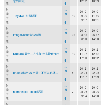
意的細節)
12:02
18:09
題
ψ
討
大
2010-
2010-
論
魔
TinyMCE 安裝問題
10
09-29
11-10
主
王
09:37
18:31
題
ψ
討
大
2010-
2010-
論
魔
ImageCache無法縮圖
28
03-18
06-17
主
王
08:23
14:58
題
ψ
討
大
2012-
2012-
論
魔
Drupal嘉義十二月小聚-年末聚會^o^/
10
11-27
12-12
主
王
17:30
10:02
題
ψ
討
大
2012-
2012-
論
魔
drupal聯想~>w<~除了不可以吃外…
5
02-04
02-05
主
王
11:57
17:09
題
ψ
討
大
2010-
2010-
論
魔
hierarchical_select問題
7
08-06
08-09
主
王
09:54
14:08
題
ψ
討
大