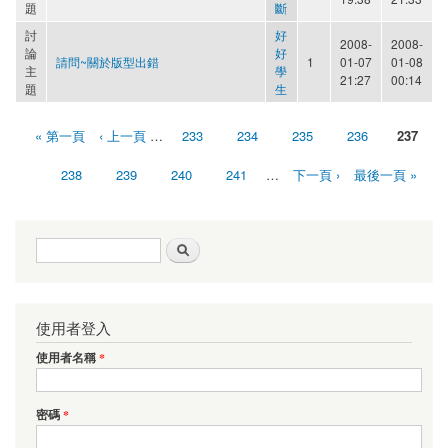
題
斷
討
好
2008-
2008-
論
好
請問~關於版型出錯
1
01-07
01-08
主
學
21:27
00:14
題
生
« 第一頁
‹ 上一頁
…
233
234
235
236
237
頁面
238
239
240
241
…
下一頁 ›
最後一頁 »
搜尋表單
搜尋
使用者登入
使用者名稱
*
密碼
*