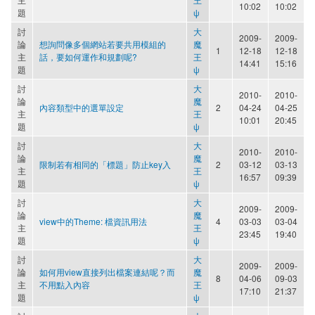
10:02
10:02
題
ψ
討
大
2009-
2009-
論
想詢問像多個網站若要共用模組的
魔
1
12-18
12-18
主
話，要如何運作和規劃呢?
王
14:41
15:16
題
ψ
討
大
2010-
2010-
論
魔
內容類型中的選單設定
2
04-24
04-25
主
王
10:01
20:45
題
ψ
討
大
2010-
2010-
論
魔
限制若有相同的「標題」防止key入
2
03-12
03-13
主
王
16:57
09:39
題
ψ
討
大
2009-
2009-
論
魔
view中的Theme: 檔資訊用法
4
03-03
03-04
主
王
23:45
19:40
題
ψ
討
大
2009-
2009-
論
如何用view直接列出檔案連結呢？而
魔
8
04-06
09-03
主
不用點入內容
王
17:10
21:37
題
ψ