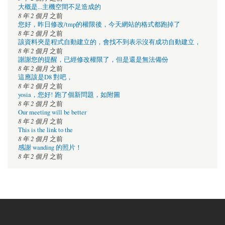
大概是...主機空間不足造成的
8 年 2 個月
之前
您好，昨日修改/tmp的權限後，今天網站的格式都跑掉了
8 年 2 個月
之前
該資料夾是程式自動建立的，會找不到表示沒有成功自動建立，
8 年 2 個月
之前
謝謝您的提醒，已經修改權限了，但是還是無法備份
8 年 2 個月
之前
這應該是D8 對吧，
8 年 2 個月
之前
yosia，您好! 跑了個新問題，如附圖
8 年 2 個月
之前
Our meeting will be better
8 年 2 個月
之前
This is the link to the
8 年 2 個月
之前
感謝 wanding 的照片！
8 年 2 個月
之前