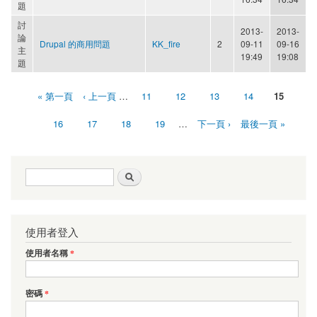
題
討
2013-
2013-
論
Drupal 的商用問題
KK_fire
2
09-11
09-16
主
19:49
19:08
題
« 第一頁
‹ 上一頁
…
11
12
13
14
15
頁面
16
17
18
19
…
下一頁 ›
最後一頁 »
搜尋表單
搜尋
使用者登入
使用者名稱
*
密碼
*