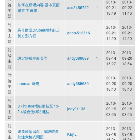
2013-
2013-
論
如何在新增內容 基本頁面
asd3456722
1
09-21
09-22
主
建置 主選單
18:49
11:46
題
討
2013-
2013-
論
為什麼我Drupal網站跑出
ghot4513516
09-21
09-21
主
長方形方框
14:20
14:20
題
討
2013-
2013-
論
設定變成空白頁面
andy689689
1
09-14
09-20
主
15:27
18:54
題
討
2013-
2013-
論
ubercart運費
andy689689
09-20
09-20
主
18:43
18:43
題
討
2013-
2013-
論
D7的Rule模組更新至7.x-
joey91133
09-19
09-19
主
2.4版會使網站掛點
03:05
03:05
題
討
2013-
2013-
論
避免愛情留白，翻譯時多
Kay.L
09-18
09-18
主
加注意格式問題
16:34
16:34