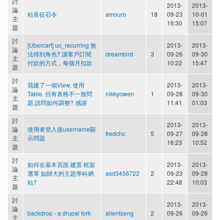
討
2013-
2013-
論
站長征召令
amouro
18
09-23
10-01
主
16:30
15:07
題
討
[Ubercart] uc_recurring 無
2013-
2013-
論
法得到角色? 讓客戶訂閱
dreambird
3
09-26
09-30
主
付款的方式，每個月扣款
10:22
15:47
題
討
我建了一個View, 使用
2013-
2013-
論
Table. 但有表格不一致問
nikkyowen
1
09-28
09-30
主
題,請問如何調整? 感謝
11:41
01:03
題
討
2013-
2013-
論
使用者登入後username顯
fredchc
5
09-27
09-28
主
示問題
16:23
10:52
題
討
如何在基本頁面 建置 框架
2013-
2013-
論
選單 如師大的主題學科網
asd3456722
2
09-23
09-28
主
站?
22:48
10:03
題
討
2013-
2013-
論
backdrop - a drupal fork
allentseng
2
09-26
09-26
主