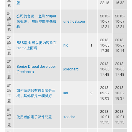
版
22:18
16:32
題
討
公司的官網，改用 drupal
2013-
2013-
論
來架設： 無限空間主機服
unethost.com
10-07
10-07
主
務
12:21
12:21
題
討
2013-
2013-
論
RSS聯播 可以把內容砍在
hio
1
10-03
10-07
主
iframe上面嗎
17:39
10:14
題
討
2013-
2013-
論
Senior Drupal developer
jdleonard
10-06
10-06
主
(freelance)
17:48
17:48
題
討
2013-
2013-
論
如何做到只有首頁試分三
kai
2
09-27
10-02
主
欄，其他都是一欄就好
16:03
18:37
題
討
2013-
2013-
論
使用者的電子郵件問題
fredchc
10-01
10-01
主
15:15
15:15
題