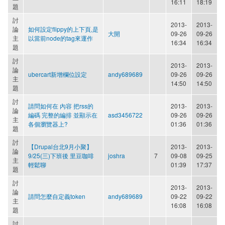
16:11
18:19
題
討
2013-
2013-
論
如何設定flippy的上下頁,是
大開
09-26
09-26
主
以當前node的tag來運作
16:34
16:34
題
討
2013-
2013-
論
ubercart新增欄位設定
andy689689
09-26
09-26
主
14:50
14:50
題
討
請問如何在 內容 把rss的
2013-
2013-
論
編碼 完整的編排 並顯示在
asd3456722
09-26
09-26
主
各個瀏覽器上?
01:36
01:36
題
討
【Drupal台北9月小聚】
2013-
2013-
論
9/25(三)下班後 里豆咖啡
joshra
7
09-08
09-25
主
輕鬆聊
01:39
17:37
題
討
2013-
2013-
論
請問怎麼自定義token
andy689689
09-22
09-22
主
16:08
16:08
題
討