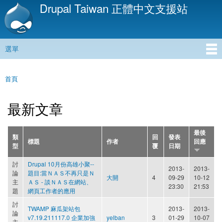
Drupal Taiwan 正體中文支援站
移
至
主
內
選單
容
主選單
首頁
您在這裡
最新文章
最後
類
回
發表
標題
作者
回應
型
覆
日期
討
Drupal 10月份高雄小聚--
2013-
2013-
論
題目:當ＮＡＳ不再只是Ｎ
大開
4
09-29
10-12
主
ＡＳ - 談ＮＡＳ在網站、
23:30
21:53
題
網頁工作者的應用
討
TWAMP 麻瓜架站包
2013-
2013-
論
v7.19.211117.0 企業加強
yelban
3
01-29
10-07
主