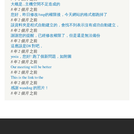
大概是...主機空間不足造成的
8 年 2 個月
之前
您好，昨日修改/tmp的權限後，今天網站的格式都跑掉了
8 年 2 個月
之前
該資料夾是程式自動建立的，會找不到表示沒有成功自動建立，
8 年 2 個月
之前
謝謝您的提醒，已經修改權限了，但是還是無法備份
8 年 2 個月
之前
這應該是D8 對吧，
8 年 2 個月
之前
yosia，您好! 跑了個新問題，如附圖
8 年 2 個月
之前
Our meeting will be better
8 年 2 個月
之前
This is the link to the
8 年 2 個月
之前
感謝 wanding 的照片！
8 年 2 個月
之前