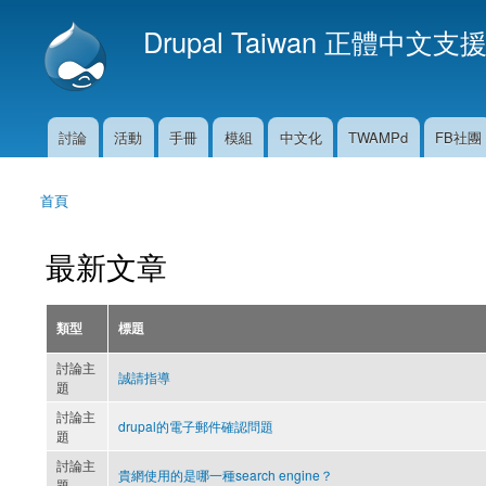
Drupal Taiwan 正體中文支
討論
活動
手冊
模組
中文化
TWAMPd
FB社團
主選單
首頁
您在這裡
最新文章
類型
標題
討論主
誠請指導
題
討論主
drupal的電子郵件確認問題
題
討論主
貴網使用的是哪一種search engine？
題