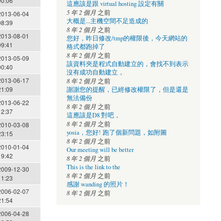
00:06
這應該是跟 virtual hosting 設定有關
5 年 2 個月
之前
2013-06-04
大概是...主機空間不足造成的
08:39
8 年 2 個月
之前
2013-08-01
您好，昨日修改/tmp的權限後，今天網站的
09:41
格式都跑掉了
8 年 2 個月
之前
2013-05-09
該資料夾是程式自動建立的，會找不到表示
00:40
沒有成功自動建立，
2013-06-17
8 年 2 個月
之前
21:09
謝謝您的提醒，已經修改權限了，但是還是
無法備份
2013-06-22
8 年 2 個月
之前
12:37
這應該是D8 對吧，
8 年 2 個月
之前
2010-03-08
yosia，您好! 跑了個新問題，如附圖
23:15
8 年 2 個月
之前
2010-01-04
Our meeting will be better
19:42
8 年 2 個月
之前
This is the link to the
2009-12-30
8 年 2 個月
之前
11:23
感謝 wanding 的照片！
2006-02-07
8 年 2 個月
之前
21:54
2006-04-28