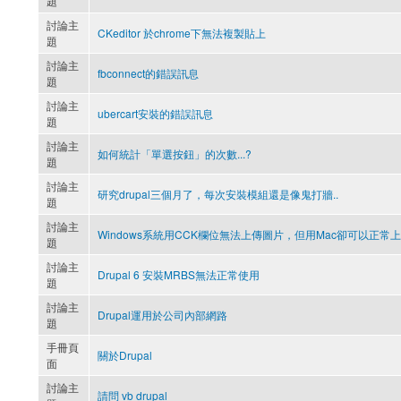
題
討論主
CKeditor 於chrome下無法複製貼上
題
討論主
fbconnect的錯誤訊息
題
討論主
ubercart安裝的錯誤訊息
題
討論主
如何統計「單選按鈕」的次數...?
題
討論主
研究drupal三個月了，每次安裝模組還是像鬼打牆..
題
討論主
Windows系統用CCK欄位無法上傳圖片，但用Mac卻可以正常上
題
討論主
Drupal 6 安裝MRBS無法正常使用
題
討論主
Drupal運用於公司內部網路
題
手冊頁
關於Drupal
面
討論主
請問 vb drupal