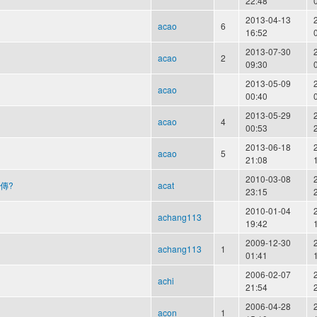
22:48
2013-04-13
acao
6
16:52
2013-07-30
acao
2
09:30
2013-05-09
acao
00:40
2013-05-29
acao
4
00:53
2013-06-18
acao
5
21:08
2010-03-08
傳?
acat
23:15
2010-01-04
achang113
19:42
2009-12-30
achang113
1
01:41
2006-02-07
achi
21:54
2006-04-28
acon
1