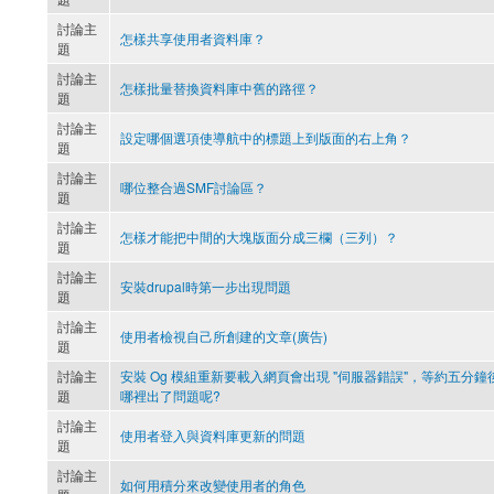
討論主
怎樣共享使用者資料庫？
題
討論主
怎樣批量替換資料庫中舊的路徑？
題
討論主
設定哪個選項使導航中的標題上到版面的右上角？
題
討論主
哪位整合過SMF討論區？
題
討論主
怎樣才能把中間的大塊版面分成三欄（三列）？
題
討論主
安裝drupal時第一步出現問題
題
討論主
使用者檢視自己所創建的文章(廣告)
題
討論主
安裝 Og 模組重新要載入網頁會出現 "伺服器錯誤"，等約五分
題
哪裡出了問題呢?
討論主
使用者登入與資料庫更新的問題
題
討論主
如何用積分來改變使用者的角色