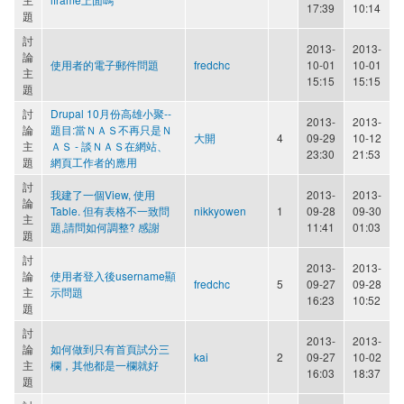
17:39
10:14
題
討
2013-
2013-
論
使用者的電子郵件問題
fredchc
10-01
10-01
主
15:15
15:15
題
討
Drupal 10月份高雄小聚--
2013-
2013-
論
題目:當ＮＡＳ不再只是Ｎ
大開
4
09-29
10-12
主
ＡＳ - 談ＮＡＳ在網站、
23:30
21:53
題
網頁工作者的應用
討
我建了一個View, 使用
2013-
2013-
論
Table. 但有表格不一致問
nikkyowen
1
09-28
09-30
主
題,請問如何調整? 感謝
11:41
01:03
題
討
2013-
2013-
論
使用者登入後username顯
fredchc
5
09-27
09-28
主
示問題
16:23
10:52
題
討
2013-
2013-
論
如何做到只有首頁試分三
kai
2
09-27
10-02
主
欄，其他都是一欄就好
16:03
18:37
題