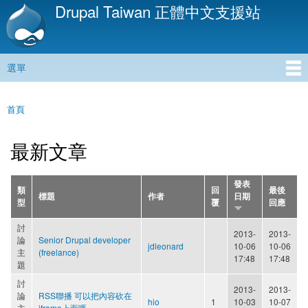
Drupal Taiwan 正體中文支援站
移
至
主
內
選單
容
主選單
首頁
您在這裡
最新文章
發表
類
回
最後
標題
作者
日期
型
覆
回應
討
2013-
2013-
論
Senior Drupal developer
jdleonard
10-06
10-06
主
(freelance)
17:48
17:48
題
討
2013-
2013-
論
RSS聯播 可以把內容砍在
hio
1
10-03
10-07
主
iframe上面嗎