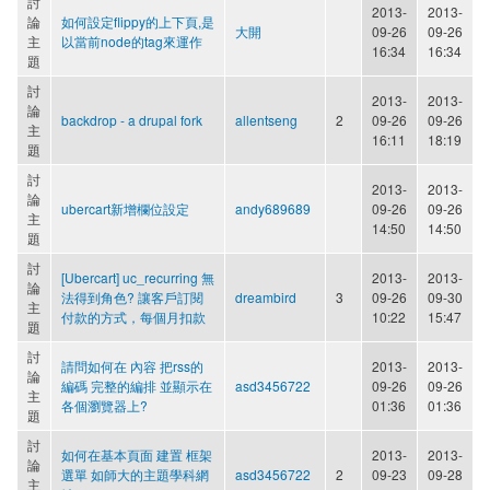
討
2013-
2013-
論
如何設定flippy的上下頁,是
大開
09-26
09-26
主
以當前node的tag來運作
16:34
16:34
題
討
2013-
2013-
論
backdrop - a drupal fork
allentseng
2
09-26
09-26
主
16:11
18:19
題
討
2013-
2013-
論
ubercart新增欄位設定
andy689689
09-26
09-26
主
14:50
14:50
題
討
[Ubercart] uc_recurring 無
2013-
2013-
論
法得到角色? 讓客戶訂閱
dreambird
3
09-26
09-30
主
付款的方式，每個月扣款
10:22
15:47
題
討
請問如何在 內容 把rss的
2013-
2013-
論
編碼 完整的編排 並顯示在
asd3456722
09-26
09-26
主
各個瀏覽器上?
01:36
01:36
題
討
如何在基本頁面 建置 框架
2013-
2013-
論
選單 如師大的主題學科網
asd3456722
2
09-23
09-28
主