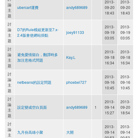
2013-
2013-
論
ubercart運費
andy689689
09-20
09-20
主
18:43
18:43
題
討
2013-
2013-
論
D7的Rule模組更新至7.x-
joey91133
09-19
09-19
主
2.4版會使網站掛點
03:05
03:05
題
討
2013-
2013-
論
避免愛情留白，翻譯時多
Kay.L
09-18
09-18
主
加注意格式問題
16:34
16:34
題
討
2013-
2013-
論
netbeans的設定問題
phoebel727
09-16
09-16
主
10:45
10:45
題
討
2013-
2013-
論
設定變成空白頁面
andy689689
1
09-14
09-20
主
15:27
18:54
題
討
2013-
2013-
論
九月份高雄小聚
大開
09-14
09-14
主
00:53
00:53