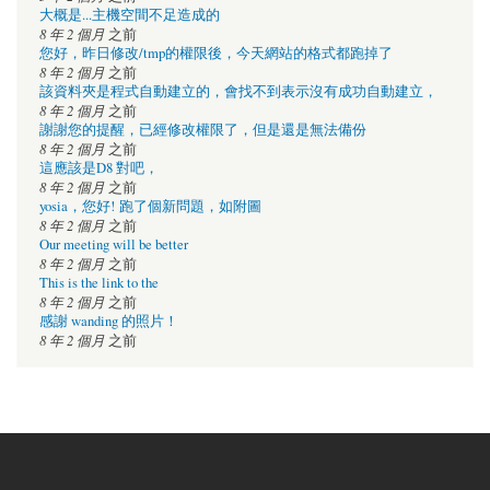
大概是...主機空間不足造成的
8 年 2 個月
之前
您好，昨日修改/tmp的權限後，今天網站的格式都跑掉了
8 年 2 個月
之前
該資料夾是程式自動建立的，會找不到表示沒有成功自動建立，
8 年 2 個月
之前
謝謝您的提醒，已經修改權限了，但是還是無法備份
8 年 2 個月
之前
這應該是D8 對吧，
8 年 2 個月
之前
yosia，您好! 跑了個新問題，如附圖
8 年 2 個月
之前
Our meeting will be better
8 年 2 個月
之前
This is the link to the
8 年 2 個月
之前
感謝 wanding 的照片！
8 年 2 個月
之前