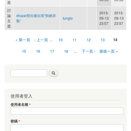
題
討
2013-
2013-
論
drupal登出後出現“拒絕存
tunglo
09-13
09-13
主
取“
23:57
23:57
題
« 第一頁
‹ 上一頁
…
10
11
12
13
14
頁面
15
16
17
18
…
下一頁 ›
最後一頁 »
搜尋表單
搜尋
使用者登入
使用者名稱
*
密碼
*