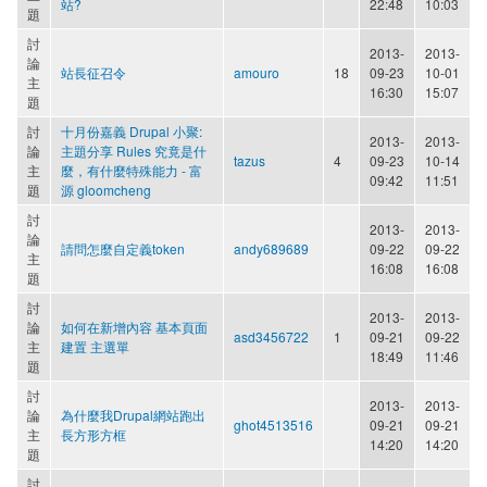
站?
22:48
10:03
題
討
2013-
2013-
論
站長征召令
amouro
18
09-23
10-01
主
16:30
15:07
題
討
十月份嘉義 Drupal 小聚:
2013-
2013-
論
主題分享 Rules 究竟是什
tazus
4
09-23
10-14
主
麼，有什麼特殊能力 - 富
09:42
11:51
題
源 gloomcheng
討
2013-
2013-
論
請問怎麼自定義token
andy689689
09-22
09-22
主
16:08
16:08
題
討
2013-
2013-
論
如何在新增內容 基本頁面
asd3456722
1
09-21
09-22
主
建置 主選單
18:49
11:46
題
討
2013-
2013-
論
為什麼我Drupal網站跑出
ghot4513516
09-21
09-21
主
長方形方框
14:20
14:20
題
討