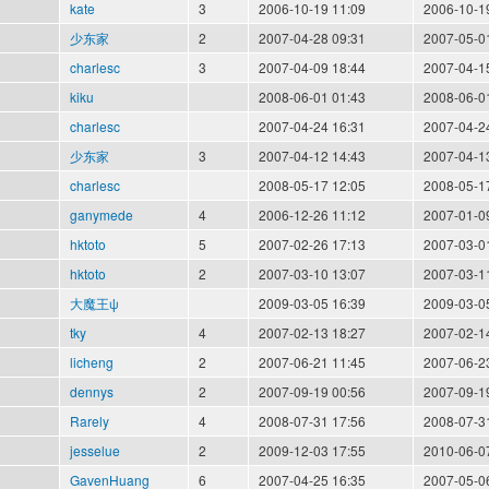
kate
3
2006-10-19 11:09
2006-10-1
少东家
2
2007-04-28 09:31
2007-05-0
charlesc
3
2007-04-09 18:44
2007-04-1
kiku
2008-06-01 01:43
2008-06-0
charlesc
2007-04-24 16:31
2007-04-2
少东家
3
2007-04-12 14:43
2007-04-1
charlesc
2008-05-17 12:05
2008-05-1
ganymede
4
2006-12-26 11:12
2007-01-0
hktoto
5
2007-02-26 17:13
2007-03-0
hktoto
2
2007-03-10 13:07
2007-03-1
大魔王ψ
2009-03-05 16:39
2009-03-0
tky
4
2007-02-13 18:27
2007-02-1
licheng
2
2007-06-21 11:45
2007-06-2
dennys
2
2007-09-19 00:56
2007-09-1
Rarely
4
2008-07-31 17:56
2008-07-3
jesselue
2
2009-12-03 17:55
2010-06-0
GavenHuang
6
2007-04-25 16:35
2007-05-0