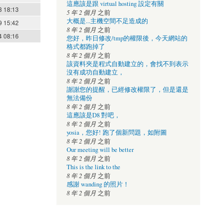
這應該是跟 virtual hosting 設定有關
3 18:13
5 年 2 個月
之前
大概是...主機空間不足造成的
9 15:42
8 年 2 個月
之前
4 08:16
您好，昨日修改/tmp的權限後，今天網站的
格式都跑掉了
8 年 2 個月
之前
該資料夾是程式自動建立的，會找不到表示
沒有成功自動建立，
8 年 2 個月
之前
謝謝您的提醒，已經修改權限了，但是還是
無法備份
8 年 2 個月
之前
這應該是D8 對吧，
8 年 2 個月
之前
yosia，您好! 跑了個新問題，如附圖
8 年 2 個月
之前
Our meeting will be better
8 年 2 個月
之前
This is the link to the
8 年 2 個月
之前
感謝 wanding 的照片！
8 年 2 個月
之前