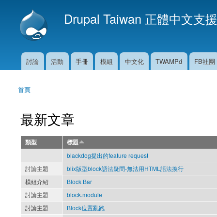
Drupal Taiwan 正體中文支
討論
活動
手冊
模組
中文化
TWAMPd
FB社團
主選單
首頁
您在這裡
最新文章
類型
標題
blackdog提出的feature request
討論主題
blix版型block語法疑問-無法用HTML語法換行
模組介紹
Block Bar
討論主題
block.module
討論主題
Block位置亂跑