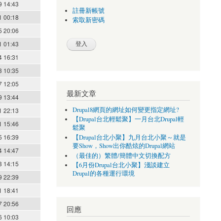
9 14:43
註冊新帳號
1 00:18
索取新密碼
5 20:06
1 01:43
4 16:31
3 10:35
7 12:05
最新文章
9 13:44
Drupal8網頁的網址如何變更指定網址?
1 22:13
【Drupal台北輕鬆聚】一月台北Drupal輕
1 15:46
鬆聚
5 16:39
【Drupal台北小聚】九月台北小聚～就是
要Show，Show出你酷炫的Drupal網站
4 14:47
（最佳的）繁體/簡體中文切換配方
3 14:15
【6月份Drupal台北小聚】淺談建立
Drupal的各種運行環境
9 22:39
1 18:41
7 20:56
回應
6 10:03