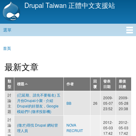
Drupal Taiwan 正體中文支援站
移
至
主
內
選單
容
主選單
首頁
您在這裡
最新文章
類
回
發表
最後
標題
作者
型
覆
日期
回應
討
(已延期、請先不要報名) 五
2009-
2009-
論
月份Drupal小聚 - 介紹
BB
26
05-07
05-28
主
Drupal的好朋友，Google
23:52
20:38
題
模組們!! (徵求投影機)
討
2012-
2012-
論
(徵才)尋找 Drupal 網站管
NOVA
05-03
05-03
主
理人員
RECRUIT
17:42
17:42
題