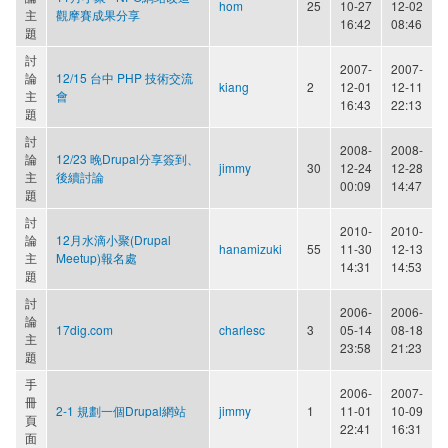
hom
25
10-27
12-02
主
觀摩賽成果分享
16:42
08:46
題
討
2007-
2007-
論
12/15 台中 PHP 技術交流
kiang
2
12-01
12-11
主
會
16:43
22:13
題
討
2008-
2008-
論
12/23 晚Drupal分享簽到、
jimmy
30
12-24
12-28
主
後續討論
00:09
14:47
題
討
2010-
2010-
論
12月水滴小聚(Drupal
hanamizuki
55
11-30
12-13
主
Meetup)報名處
14:31
14:53
題
討
2006-
2006-
論
17dig.com
charlesc
3
05-14
08-18
主
23:58
21:23
題
手
2006-
2007-
冊
2-1 規劃一個Drupal網站
jimmy
1
11-01
10-09
頁
22:41
16:31
面