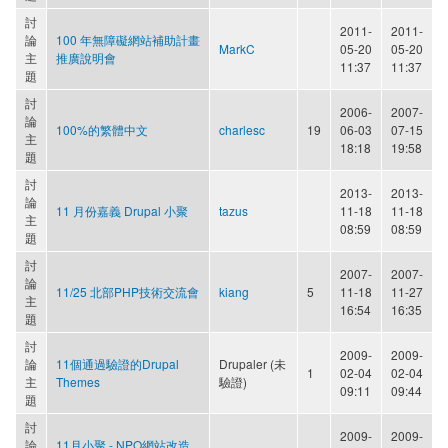
討
2011-
2011-
論
100 年無障礙網站補助計畫
MarkC
05-20
05-20
主
推廣說明會
11:37
11:37
題
討
2006-
2007-
論
100%的繁體中文
charlesc
19
06-03
07-15
主
18:18
19:58
題
討
2013-
2013-
論
11 月份嘉義 Drupal 小聚
tazus
11-18
11-18
主
08:59
08:59
題
討
2007-
2007-
論
11/25 北部PHP技術交流會
kiang
5
11-18
11-27
主
16:54
16:35
題
討
2009-
2009-
論
11個通過驗證的Drupal
Drupaler (未
1
02-04
02-04
主
Themes
驗證)
09:11
09:44
題
討
2009-
2009-
論
11月小聚 - NPO網站改造