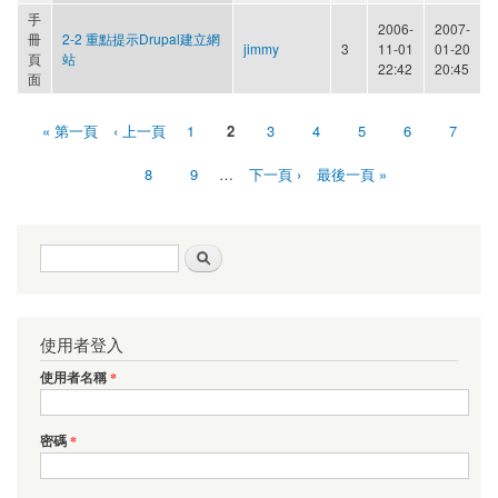
手
2006-
2007-
冊
2-2 重點提示Drupal建立網
jimmy
3
11-01
01-20
頁
站
22:42
20:45
面
« 第一頁
‹ 上一頁
1
2
3
4
5
6
7
頁面
8
9
…
下一頁 ›
最後一頁 »
搜尋表單
搜尋
使用者登入
使用者名稱
*
密碼
*