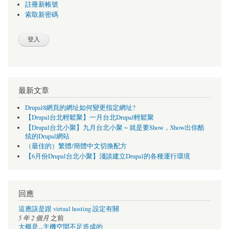
註冊新帳號
索取新密碼
最新文章
Drupal8網頁的網址如何變更指定網址?
【Drupal台北輕鬆聚】一月台北Drupal輕鬆聚
【Drupal台北小聚】九月台北小聚～就是要Show，Show出你酷
炫的Drupal網站
（最佳的）繁體/簡體中文切換配方
【6月份Drupal台北小聚】淺談建立Drupal的各種運行環境
回應
這應該是跟 virtual hosting 設定有關
5 年 2 個月
之前
大概是...主機空間不足造成的