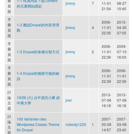
冊
1-1 何為內容？從Content
jimmy
7
11-01
08-27
頁
的元素開始講起
21:54
10:40
面
手
2006-
2013-
冊
1-2 圖說Drupal的內容管理
jimmy
4
11-01
04-30
頁
觀
22:35
07:05
面
手
2006-
2009-
冊
1-3 Drupal的各種分類方式
jimmy
2
11-01
07-10
頁
22:36
16:03
面
手
2006-
2006-
冊
1-4 Drupal的無限可能的秘
jimmy
11-01
11-01
頁
訣
22:39
22:39
面
討
2013-
2013-
論
10/26 (六) 台中資訊小聚 @
jnet
07-06
07-06
主
中興大學
16:18
16:18
題
討
100 Varianten des
2007-
2007-
論
Wordpress Classic Theme
nobody1225
1
03-09
03-09
主
für Drupal
14:57
23:40
題