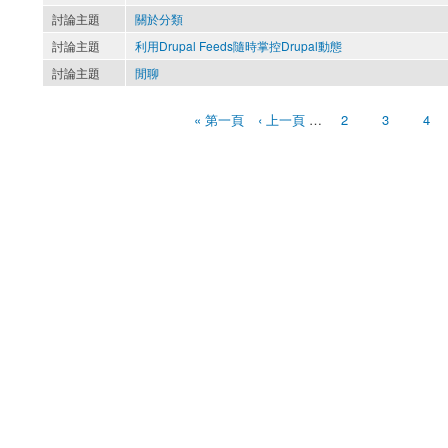
討論主題
關於分類
討論主題
利用Drupal Feeds隨時掌控Drupal動態
討論主題
閒聊
« 第一頁
‹ 上一頁
…
2
3
4
頁面