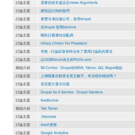
討論主題
需要技術支援設定views Arguments
討論主題
網頁設計師的疑問
討論主題
東豐冷凍設備公司，使用drupal
討論主題
在drupal 使用bbclone
討論主題
關於註冊通知信亂碼
討論主題
Hillary Clinton For President
討論主題
求救 - 討論區發表時沒有了選擇討論區的選項
討論主題
以OG和forum為主的PlzOn.com
模組介紹
IM Control - Drupal的MSN, Yahoo, QQ, Skype模組
討論主題
上傳檔案自動更名英文數字，有這樣的模組嗎？
討論主題
首页图片显示问题
討論主題
Drupal As A Service - Drupal Gardens
討論主題
feedburner
模組介紹
Tab Tamer
討論主題
.htaccess
討論主題
leech更新
討論主題
Google Analytics