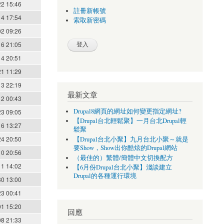
22 15:46
註冊新帳號
14 17:54
索取新密碼
02 09:26
16 21:05
14 20:51
21 11:29
13 22:19
最新文章
12 00:43
Drupal8網頁的網址如何變更指定網址?
23 09:05
【Drupal台北輕鬆聚】一月台北Drupal輕
16 13:27
鬆聚
24 20:50
【Drupal台北小聚】九月台北小聚～就是
要Show，Show出你酷炫的Drupal網站
10 20:56
（最佳的）繁體/簡體中文切換配方
11 14:02
【6月份Drupal台北小聚】淺談建立
Drupal的各種運行環境
30 13:00
23 00:41
01 15:20
回應
08 21:33