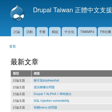
Drupal Taiwan 正體中文支
討論
活動
手冊
模組
中文化
TWAMPd
FB社團
主選單
首頁
您在這裡
最新文章
類型
標題
討論主題
聊天室phpfreechat
討論主題
資訊聯播出問題
討論主題
Drupal 7 ALPHA 1 準時推出
討論主題
SQL injection vulnerability
討論主題
有關menu 的問題