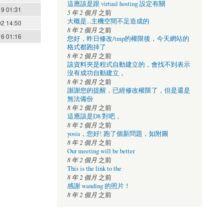
這應該是跟 virtual hosting 設定有關
19 01:31
5 年 2 個月
之前
大概是...主機空間不足造成的
02 14:50
8 年 2 個月
之前
16 01:16
您好，昨日修改/tmp的權限後，今天網站的
格式都跑掉了
8 年 2 個月
之前
該資料夾是程式自動建立的，會找不到表示
沒有成功自動建立，
8 年 2 個月
之前
謝謝您的提醒，已經修改權限了，但是還是
無法備份
8 年 2 個月
之前
這應該是D8 對吧，
8 年 2 個月
之前
yosia，您好! 跑了個新問題，如附圖
8 年 2 個月
之前
Our meeting will be better
8 年 2 個月
之前
This is the link to the
8 年 2 個月
之前
感謝 wanding 的照片！
8 年 2 個月
之前